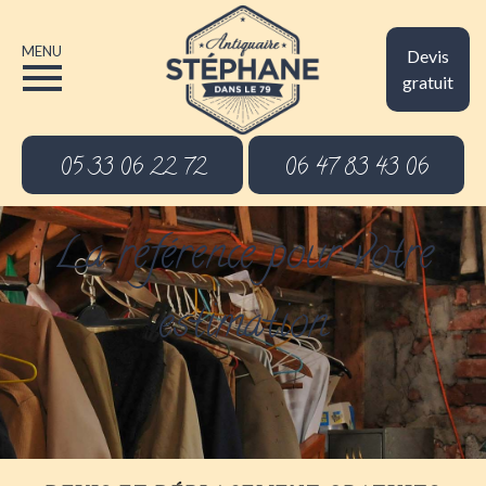
MENU
Devis
gratuit
05 33 06 22 72
06 47 83 43 06
La référence pour votre
estimation