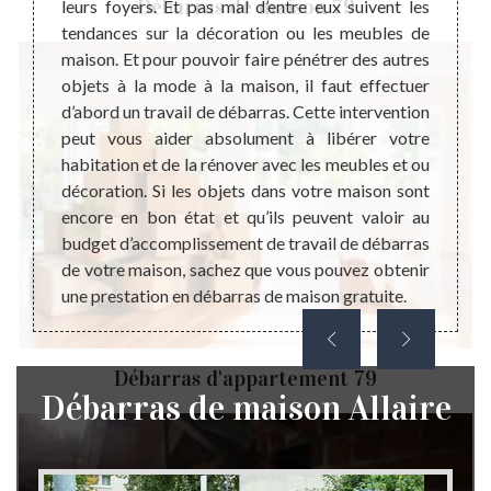
Débarras de maison 79
e pour
leurs foyers. Et pas mal d’entre eux suivent les
débar
ement,
tendances sur la décoration ou les meubles de
votre
chambre
maison. Et pour pouvoir faire pénétrer des autres
votre
gratuit
objets à la mode à la maison, il faut effectuer
budgét
dans le
d’abord un travail de débarras. Cette intervention
ressou
vention
peut vous aider absolument à libérer votre
dérou
s frais
habitation et de la rénover avec les meubles et ou
l’orga
rras de
décoration. Si les objets dans votre maison sont
l’inter
 objets
encore en bon état et qu’ils peuvent valoir au
déba
égal au
budget d’accomplissement de travail de débarras
recom
de votre maison, sachez que vous pouvez obtenir
de vot
une prestation en débarras de maison gratuite.
receva
Débarras d'appartement 79
Débarras de maison Allaire