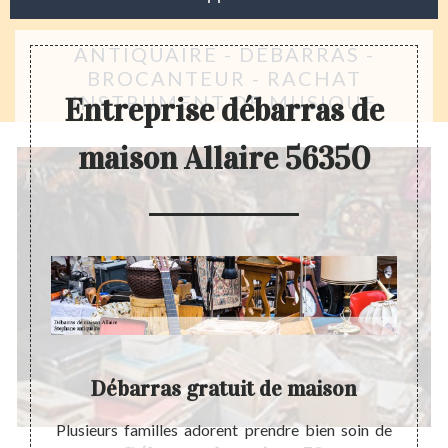
ANTIQUAIRE - DÉBARRAS -
BROCANTEUR - RACHAT
INSTRUMENT DE MUSIQUE
Entreprise débarras de
maison Allaire 56350
on
Débarras gratuit de maison
ail de
Plusieurs familles adorent prendre bien soin de
S’int