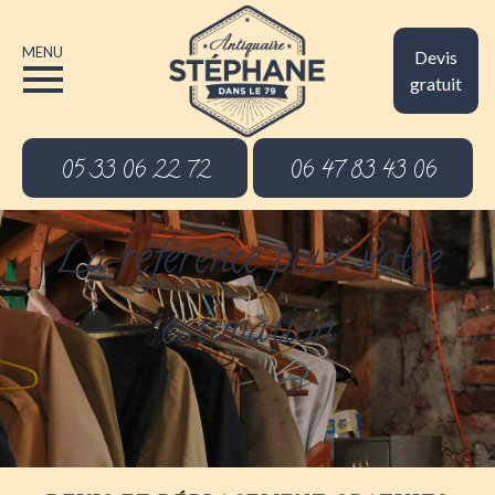
MENU
Devis
gratuit
05 33 06 22 72
06 47 83 43 06
La référence pour votre
estimation