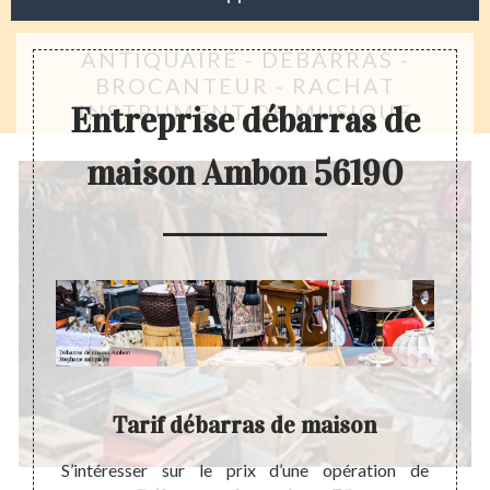
ANTIQUAIRE - DÉBARRAS -
BROCANTEUR - RACHAT
INSTRUMENT DE MUSIQUE
Entreprise débarras de
maison Ambon 56190
Tarif débarras de maison
 maison
S’intéresser sur le prix d’une opération de
Avant 