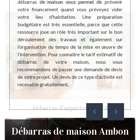
Débarras de maison 79
ressés.
débarras de maison vous permet de prévenir
de mai
imiser
votre financement quand vous prévoyez vider
recomm
le côté
votre lieu d’habitation. Une préparation
d’inte
iminant
budgétaire est très essentielle, parce que cette
de po
t aussi
ressource joue un rôle très important sur le bon
tempor
tes qui
déroulement des travaux et également sur
aux tr
ce des
l’organisation du temps de la mise en œuvre de
habita
nsez à
l’intervention. Pour connaitre le tarif estimatif de
recher
ensable
débarras de votre maison, nous vous
sachez
pour le
recommandons de passer une demande de devis
devis
de votre projet. Un devis de ce type d’activité est
inform
recevable gratuitement.
d’acco
Débarras d'appartement 79
Débarras de maison Ambon