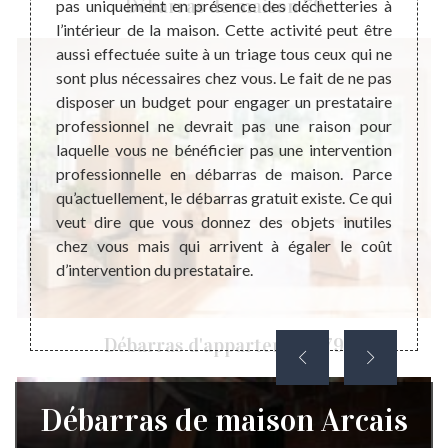
Débarras de maison 79
u lieu
pas uniquement en présence des déchetteries à
profes
ment le
l’intérieur de la maison. Cette activité peut être
débarr
e leurs
aussi effectuée suite à un triage tous ceux qui ne
débarr
dage de
sont plus nécessaires chez vous. Le fait de ne pas
égalem
ts : le
disposer un budget pour engager un prestataire
fait, 
bles ou
professionnel ne devrait pas une raison pour
plus b
ue soit
laquelle vous ne bénéficier pas une intervention
votre 
ens, un
professionnelle en débarras de maison. Parce
dans v
maison
qu’actuellement, le débarras gratuit existe. Ce qui
profes
sition.
veut dire que vous donnez des objets inutiles
interv
chez vous mais qui arrivent à égaler le coût
vos att
d’intervention du prestataire.
le bon
Débarras d'appartement 79
Débarras de maison Arcais