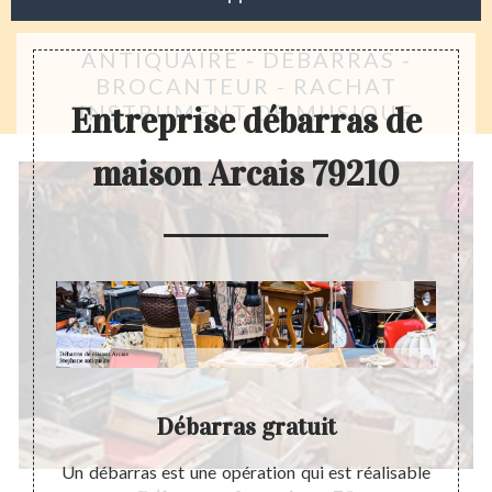
ANTIQUAIRE - DÉBARRAS -
BROCANTEUR - RACHAT
INSTRUMENT DE MUSIQUE
Entreprise débarras de
maison Arcais 79210
n
Débarras gratuit
rcément
Un débarras est une opération qui est réalisable
Pourq