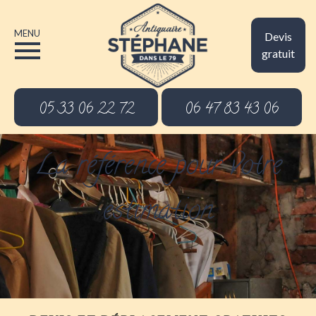
MENU
Devis
gratuit
05 33 06 22 72
06 47 83 43 06
La référence pour votre
estimation