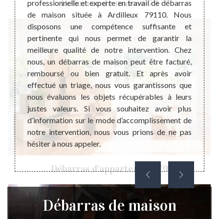
Débarras de maison 79
r votre
professionnelle et experte en travail de débarras
profes
ne pas
de maison située à Ardilleux 79110. Nous
débarr
s d’un
disposons une compétence suffisante et
débarr
onnaitre
pertinente qui nous permet de garantir la
égalem
s et de
meilleure qualité de notre intervention. Chez
fait, 
ébarras
nous, un débarras de maison peut être facturé,
plus b
ayer le
remboursé ou bien gratuit. Et après avoir
votre 
vis est
effectué un triage, nous vous garantissons que
dans v
aration
nous évaluons les objets récupérables à leurs
profes
ojet de
justes valeurs. Si vous souhaitez avoir plus
interv
ent.
d’information sur le mode d’accomplissement de
vos att
notre intervention, nous vous prions de ne pas
le bon
hésiter à nous appeler.
Débarras d'appartement 79
Débarras de maison