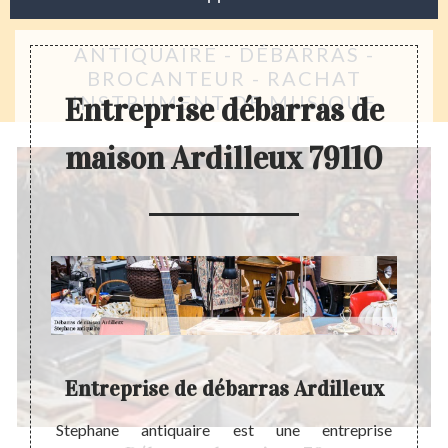
ANTIQUAIRE - DÉBARRAS -
BROCANTEUR - RACHAT
INSTRUMENT DE MUSIQUE
Entreprise débarras de
maison Ardilleux 79110
Entreprise de débarras Ardilleux
pour la
Stephane antiquaire est une entreprise
Pourq