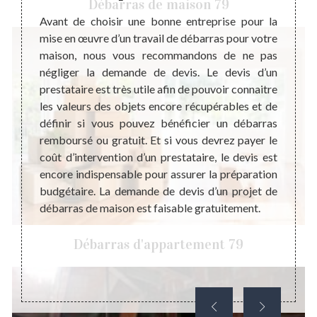
Débarras de maison 79
te à un
Avant de choisir une bonne entreprise pour la
Quand 
Dans ce
mise en œuvre d’un travail de débarras pour votre
presta
ncernés
maison, nous vous recommandons de ne pas
travai
ant. Et
négliger la demande de devis. Le devis d’un
appel 
 maison
prestataire est très utile afin de pouvoir connaitre
c’est 
d même
les valeurs des objets encore récupérables et de
dans l
cier un
définir si vous pouvez bénéficier un débarras
réalis
 aide à
remboursé ou gratuit. Et si vous devrez payer le
débar
 bonne
coût d’intervention d’un prestataire, le devis est
consei
ébarras
encore indispensable pour assurer la préparation
profes
objets
budgétaire. La demande de devis d’un projet de
mieux 
ccès au
débarras de maison est faisable gratuitement.
l’acco
Débarras d'appartement 79