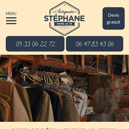
MENU
Devis
gratuit
05 33 06 22 72
06 47 83 43 06
La référence pour votre
estimation