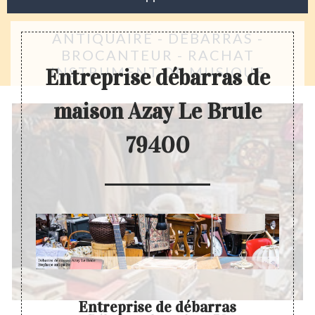
ANTIQUAIRE - DÉBARRAS -
BROCANTEUR - RACHAT
INSTRUMENT DE MUSIQUE
Entreprise débarras de
maison Azay Le Brule
79400
Entreprise de débarras
D