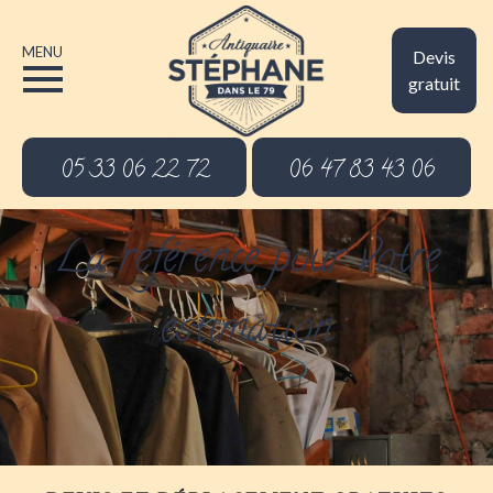
MENU
Devis
gratuit
05 33 06 22 72
06 47 83 43 06
La référence pour votre
estimation