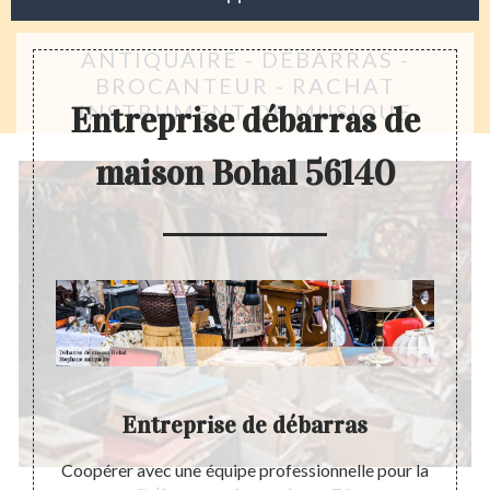
ANTIQUAIRE - DÉBARRAS -
BROCANTEUR - RACHAT
INSTRUMENT DE MUSIQUE
Entreprise débarras de
maison Bohal 56140
on
Entreprise de débarras
erme de
Coopérer avec une équipe professionnelle pour la
Le vid