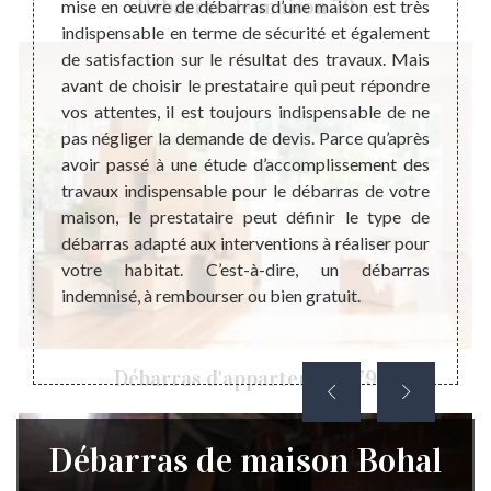
Débarras de maison 79
taille.
mise en œuvre de débarras d’une maison est très
une c
ures et
indispensable en terme de sécurité et également
d’habi
s nous
de satisfaction sur le résultat des travaux. Mais
droit 
radent.
avant de choisir le prestataire qui peut répondre
biens.
’espace
vos attentes, il est toujours indispensable de ne
maison
tuer un
pas négliger la demande de devis. Parce qu’après
déména
gissez
avoir passé à une étude d’accomplissement des
le reh
ance de
travaux indispensable pour le débarras de votre
votre 
 le plus
maison, le prestataire peut définir le type de
servi
encore
débarras adapté aux interventions à réaliser pour
réalisé
er une
votre habitat. C’est-à-dire, un débarras
peuvent
indemnisé, à rembourser ou bien gratuit.
Débarras d'appartement 79
Débarras de maison Bohal