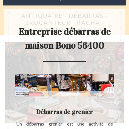
ANTIQUAIRE - DÉBARRAS -
BROCANTEUR - RACHAT
INSTRUMENT DE MUSIQUE
Entreprise débarras de
maison Bono 56400
n
Débarras de grenier
rcément
Un débarras grenier est une activité de
A part 