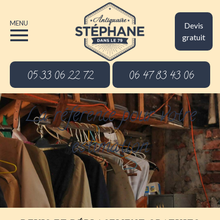
MENU
Devis
gratuit
05 33 06 22 72
06 47 83 43 06
La référence pour votre
estimation