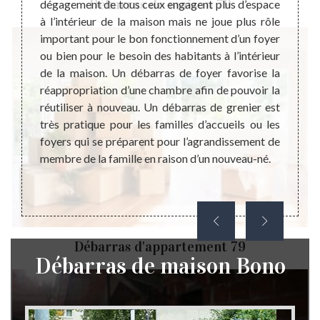
Débarras de maison 79
u lieu
dégagement de tous ceux engagent plus d’espace
il es
ment le
à l’intérieur de la maison mais ne joue plus rôle
débarr
e leurs
important pour le bon fonctionnement d’un foyer
différ
dage de
ou bien pour le besoin des habitants à l’intérieur
dire 
ts : le
de la maison. Un débarras de foyer favorise la
assoc
bles ou
réappropriation d’une chambre afin de pouvoir la
n’util
ue soit
réutiliser à nouveau. Un débarras de grenier est
bon éta
ens, un
très pratique pour les familles d’accueils ou les
person
maison
foyers qui se préparent pour l’agrandissement de
vous i
sition.
membre de la famille en raison d’un nouveau-né.
pas hés
Débarras d'appartement 79
Débarras de maison Bono