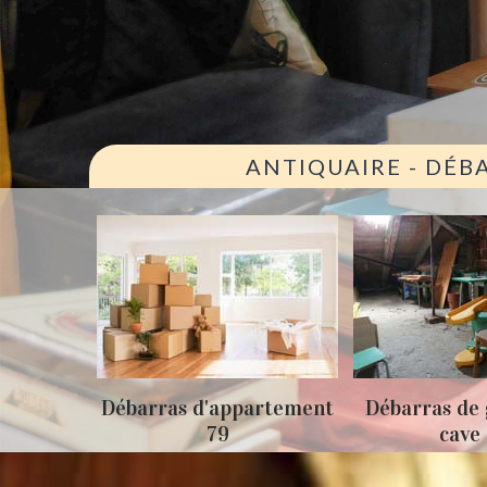
ANTIQUAIRE - DÉB
ison 79
Débarras d'appartement
Débarras de 
79
cave