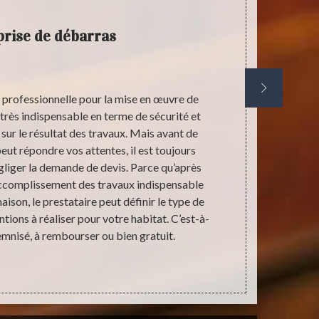
rise de débarras
professionnelle pour la mise en œuvre de
Stephane an
très indispensable en terme de sécurité et
travaux d
sur le résultat des travaux. Mais avant de
opération d
peut répondre vos attentes, il est toujours
objets r
gliger la demande de devis. Parce qu’après
nettoyage
accomplissement des travaux indispensable
complètement
ison, le prestataire peut définir le type de
besoins. No
tions à réaliser pour votre habitat. C’est-à-
avoir plus d’
emnisé, à rembourser ou bien gratuit.