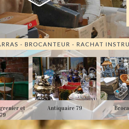
ARRAS - BROCANTEUR - RACHAT INST
grenier et
Antiquaire 79
Broca
 79