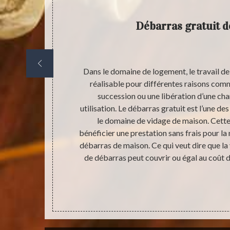
Débarras gratuit 
a réalisation
Dans le domaine de logement, le travail d
 sommes très
réalisable pour différentes raisons co
ous sommes
succession ou une libération d’une ch
s encore
utilisation. Le débarras gratuit est l’une de
chez que vous
le domaine de vidage de maison. Cette
n’allez pas
bénéficier une prestation sans frais pour la
sez un peu de
débarras de maison. Ce qui veut dire que la 
dre à notre
de débarras peut couvrir ou égal au coût de
cupé, sachez
ant ou nous