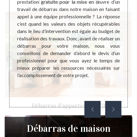
Débarras de maison 79
s pas
prestation gratuite pour la mise en œuvre d’un
pas un
re nous
travail de débarras dans notre maison en faisant
l’inté
 fil du
appel à une équipe professionnelle ? La réponse
aussi 
tockés
c’est quand les valeurs des objets récupérables
sont p
tire la
dans le lieu d’intervention est égale au budget de
dispos
es. Ces
réalisation des travaux. Donc, avant de réaliser un
profes
our les
débarras pour votre maison, nous vous
laquel
pour la
conseillons de demander d’abord le devis d’un
profes
r. Pour
professionnel pour que vous ayez le temps de
qu’act
eillons
mieux préparer les ressources nécessaires sur
veut d
l’accomplissement de votre projet.
chez v
d’inter
Débarras d'appartement 79
Débarras de maison