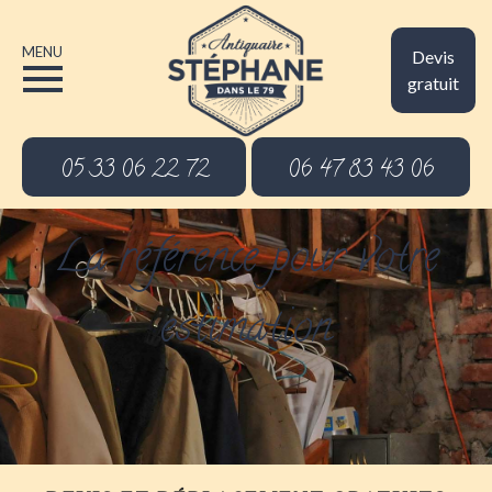
MENU
Devis
gratuit
05 33 06 22 72
06 47 83 43 06
La référence pour votre
estimation