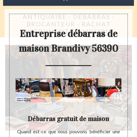
ANTIQUAIRE - DÉBARRAS -
BROCANTEUR - RACHAT
INSTRUMENT DE MUSIQUE
Entreprise débarras de
maison Brandivy 56390
 ?
Débarras gratuit de maison
ker des
Quand est-ce que nous pouvons bénéficier une
Un déb