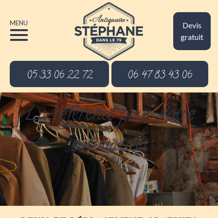
MENU
Devis
gratuit
05 33 06 22 72
06 47 83 43 06
La référence pour votre
estimation