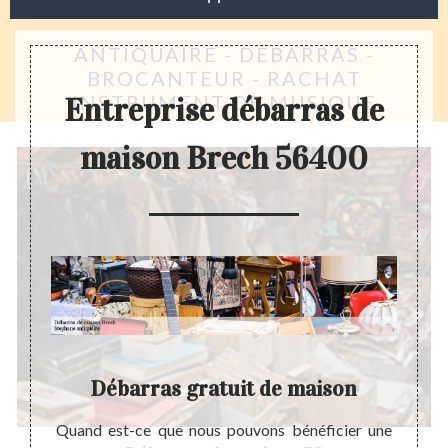
ANTIQUAIRE - DÉBARRAS -
BROCANTEUR - RACHAT
INSTRUMENT DE MUSIQUE
Entreprise débarras de
maison Brech 56400
Débarras gratuit de maison
 maison
Quand est-ce que nous pouvons bénéficier une
La pré