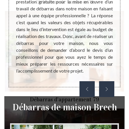
Débarras de maison 79
ressés.
prestation gratuite pour la mise en œuvre d’un
déchet
imiser
travail de débarras dans notre maison en faisant
pas d
le côté
appel à une équipe professionnelle ? La réponse
famill
iminant
c’est quand les valeurs des objets récupérables
dimens
t aussi
dans le lieu d’intervention est égale au budget de
pire c
tes qui
réalisation des travaux. Donc, avant de réaliser un
et de
ce des
débarras pour votre maison, nous vous
savons
nsez à
conseillons de demander d’abord le devis d’un
foyer
ensable
professionnel pour que vous ayez le temps de
pourq
pour le
mieux préparer les ressources nécessaires sur
l’harm
l’accomplissement de votre projet.
bénéfi
en eff
Débarras d'appartement 79
Débarras de maison Brech