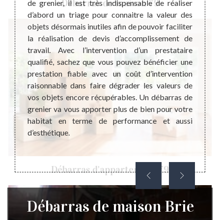
Débarras de maison 79
’espace
de grenier, il est très indispensable de réaliser
débar
us rôle
d’abord un triage pour connaitre la valeur des
diffé
n foyer
objets désormais inutiles afin de pouvoir faciliter
une su
térieur
la réalisation de devis d’accomplissement de
pour u
rise la
travail. Avec l’intervention d’un prestataire
est l’
voir la
qualifié, sachez que vous pouvez bénéficier une
domain
ier est
prestation fiable avec un coût d’intervention
consis
 ou les
raisonnable dans faire dégrader les valeurs de
pour l
ment de
vos objets encore récupérables. Un débarras de
maison
u-né.
grenier va vous apporter plus de bien pour votre
dans l
habitat en terme de performance et aussi
coût de
d’esthétique.
Débarras d'appartement 79
Débarras de maison Brie