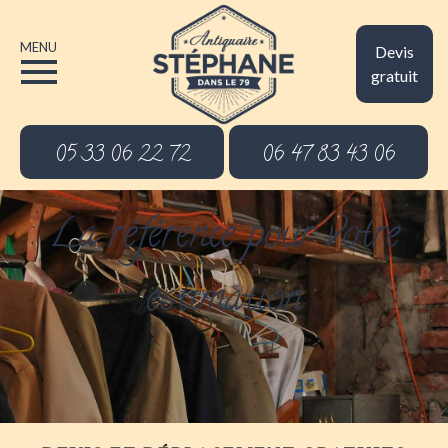
MENU
Devis
gratuit
05 33 06 22 72
06 47 83 43 06
La référence pour votre
estimation