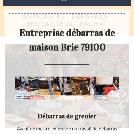
ANTIQUAIRE - DÉBARRAS -
BROCANTEUR - RACHAT
INSTRUMENT DE MUSIQUE
Entreprise débarras de
maison Brie 79100
Débarras de grenier
D
ité de
Avant de mettre en œuvre un travail de débarras
Dans 