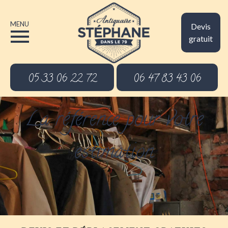
MENU
Devis
gratuit
05 33 06 22 72
06 47 83 43 06
La référence pour votre
estimation