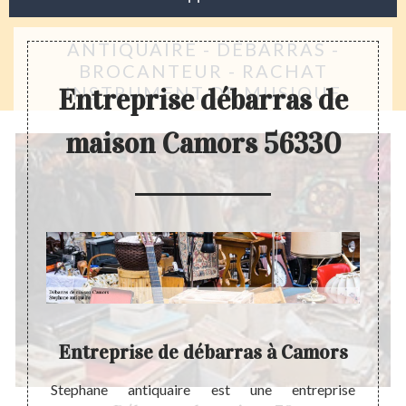
ANTIQUAIRE - DÉBARRAS -
BROCANTEUR - RACHAT
INSTRUMENT DE MUSIQUE
Entreprise débarras de
maison Camors 56330
Entreprise de débarras à Camors
En
ion de
Stephane antiquaire est une entreprise
Steph