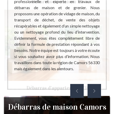
Débarras de maison 79
évenir
professionnelle et experte en travaux de
profes
 vider
débarras de maison et de grenier. Nous
de ma
ration
proposons une opération de vidage de maison, du
dispo
e cette
transport de déchet, de vente des objets
perti
 le bon
récupérables et également d’un simple nettoyage
meille
nt sur
ou un nettoyage profond du lieu d’intervention.
nous, 
uvre de
Evidemment, vous êtes complètement libre de
rembo
matif de
définir la formule de prestation répondant à vos
effect
 vous
besoins. Notre équipe est toujours à votre écoute
nous é
 devis
si vous souhaitez avoir plus d’information. Nous
justes
ité est
travaillons dans toute la région de Camors 56330
d’info
mais également dans les alentours.
notre 
hésiter
Débarras d'appartement 79
Débarras de maison Camors