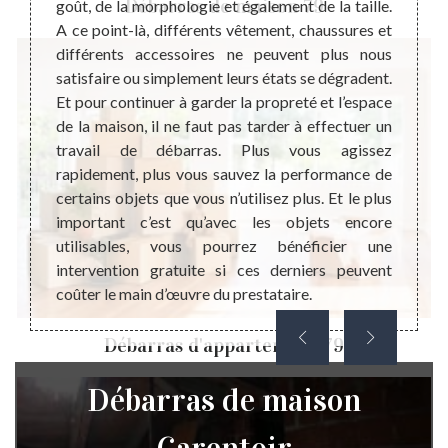
Débarras de maison 79
r votre
goût, de la morphologie et également de la taille.
n’appo
ne pas
A ce point-là, différents vêtement, chaussures et
Cette
s d’un
différents accessoires ne peuvent plus nous
l’espa
onnaitre
satisfaire ou simplement leurs états se dégradent.
esthét
s et de
Et pour continuer à garder la propreté et l’espace
tous c
ébarras
de la maison, il ne faut pas tarder à effectuer un
éviter
ayer le
travail de débarras. Plus vous agissez
peuve
vis est
rapidement, plus vous sauvez la performance de
déche
aration
certains objets que vous n’utilisez plus. Et le plus
élimin
ojet de
important c’est qu’avec les objets encore
dans v
ent.
utilisables, vous pourrez bénéficier une
réalis
intervention gratuite si ces derniers peuvent
coûter le main d’œuvre du prestataire.
Débarras d'appartement 79
Débarras de maison