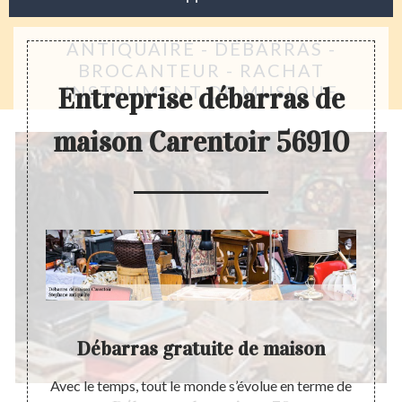
ANTIQUAIRE - DÉBARRAS -
BROCANTEUR - RACHAT
INSTRUMENT DE MUSIQUE
Entreprise débarras de
maison Carentoir 56910
Débarras gratuite de maison
pour la
Avec le temps, tout le monde s’évolue en terme de
Effect