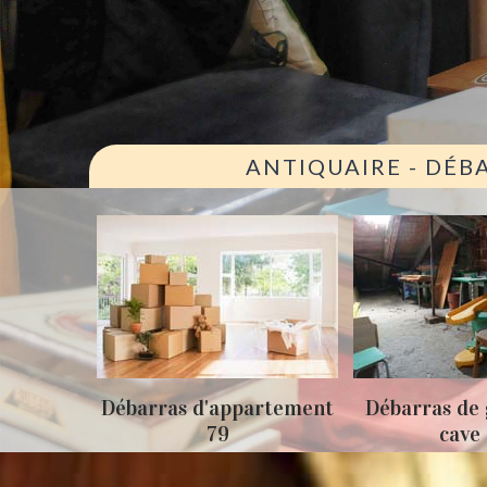
ANTIQUAIRE - DÉB
ison 79
Débarras d'appartement
Débarras de 
79
cave