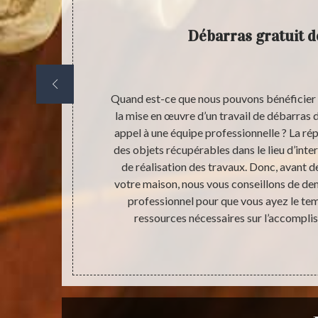
Débarras gratuit 
t, de la
Quand est-ce que nous pouvons bénéficier 
ifférents
la mise en œuvre d’un travail de débarras 
nt plus nous
appel à une équipe professionnelle ? La rép
r continuer à
des objets récupérables dans le lieu d’inte
as tarder à
de réalisation des travaux. Donc, avant d
dement, plus
votre maison, nous vous conseillons de de
tilisez plus.
professionnel pour que vous ayez le te
sables, vous
ressources nécessaires sur l’accompli
iers peuvent