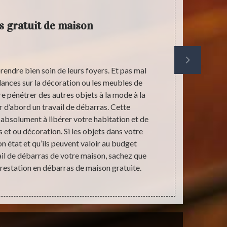
 gratuit de maison
rendre bien soin de leurs foyers. Et pas mal
A part l
ndances sur la décoration ou les meubles de
indispensabl
re pénétrer des autres objets à la mode à la
pour des di
er d’abord un travail de débarras. Cette
pouvez effec
 absolument à libérer votre habitation et de
vous n’utilis
 et ou décoration. Si les objets dans votre
le fait d’a
 état et qu’ils peuvent valoir au budget
précarités v
il de débarras de votre maison, sachez que
restation en débarras de maison gratuite.