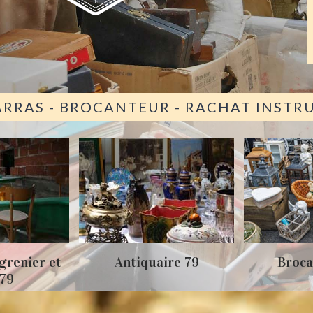
ARRAS - BROCANTEUR - RACHAT INST
grenier et
Antiquaire 79
Broca
 79