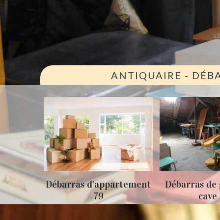
ANTIQUAIRE - DÉB
ison 79
Débarras d'appartement
Débarras de 
79
cave