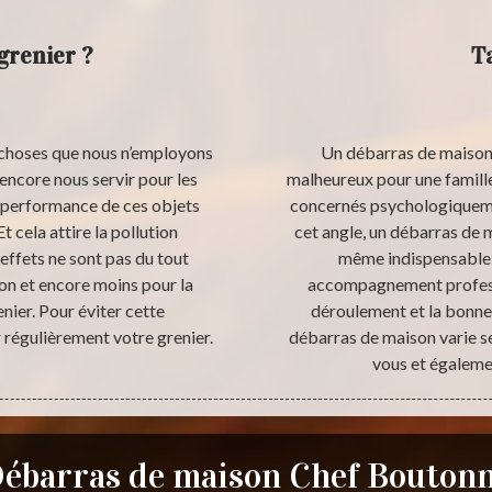
grenier ?
T
s choses que nous n’employons
Un débarras de maison 
encore nous servir pour les
malheureux pour une famille
la performance de ces objets
concernés psychologiquemen
cela attire la pollution
cet angle, un débarras de 
effets ne sont pas du tout
même indispensable d
on et encore moins pour la
accompagnement professi
nier. Pour éviter cette
déroulement et la bonne r
 régulièrement votre grenier.
débarras de maison varie se
vous et égalemen
ébarras de maison Chef Bouton