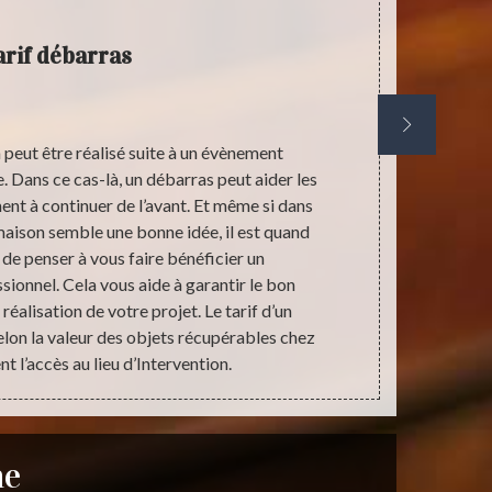
arif débarras
Entr
peut être réalisé suite à un évènement
Stephane an
. Dans ce cas-là, un débarras peut aider les
travaux d
t à continuer de l’avant. Et même si dans
opération d
maison semble une bonne idée, il est quand
objets r
e penser à vous faire bénéficier un
nettoyage
onnel. Cela vous aide à garantir le bon
complètement
éalisation de votre projet. Le tarif d’un
besoins. No
lon la valeur des objets récupérables chez
avoir plus d
t l’accès au lieu d’Intervention.
Bou
ne