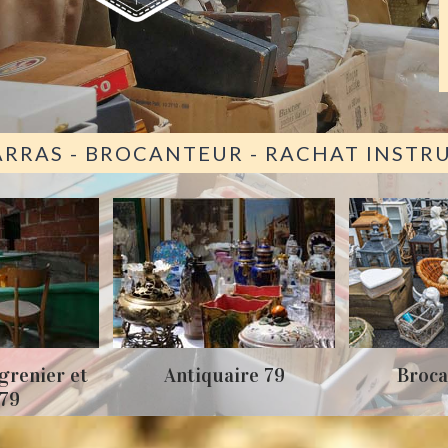
ARRAS - BROCANTEUR - RACHAT INST
grenier et
Antiquaire 79
Broca
 79