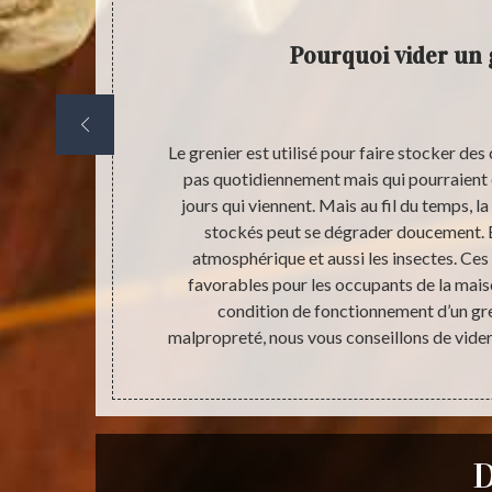
Pourquoi vider un 
 tous ceux
Le grenier est utilisé pour faire stocker de
oue plus rôle
pas quotidiennement mais qui pourraient 
pour le besoin
jours qui viennent. Mais au fil du temps, 
er favorise la
stockés peut se dégrader doucement. Et 
er à nouveau.
atmosphérique et aussi les insectes. Ces 
 d’accueils ou
favorables pour les occupants de la mais
embre de la
condition de fonctionnement d’un gre
malpropreté, nous vous conseillons de vider
D