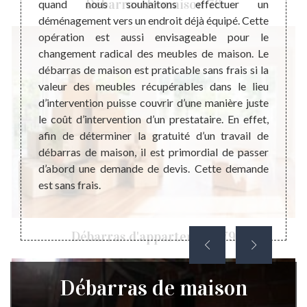
Débarras de maison 79
eries à
quand nous souhaitons effectuer un
chos
ut être
déménagement vers un endroit déjà équipé. Cette
quotid
 qui ne
opération est aussi envisageable pour le
servir
 ne pas
changement radical des meubles de maison. Le
temps
tataire
débarras de maison est praticable sans frais si la
peut s
on pour
valeur des meubles récupérables dans le lieu
pollut
vention
d’intervention puisse couvrir d’une manière juste
effets
. Parce
le coût d’intervention d’un prestataire. En effet,
occupa
 Ce qui
afin de déterminer la gratuité d’un travail de
condit
nutiles
débarras de maison, il est primordial de passer
éviter
le coût
d’abord une demande de devis. Cette demande
de vid
est sans frais.
Débarras d'appartement 79
Débarras de maison