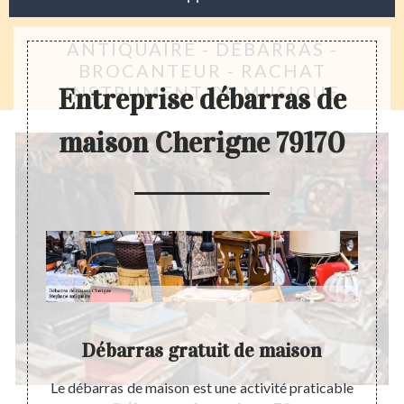
ANTIQUAIRE - DÉBARRAS -
BROCANTEUR - RACHAT
INSTRUMENT DE MUSIQUE
Entreprise débarras de
maison Cherigne 79170
Débarras gratuit de maison
P
lisable
Le débarras de maison est une activité praticable
Le gre