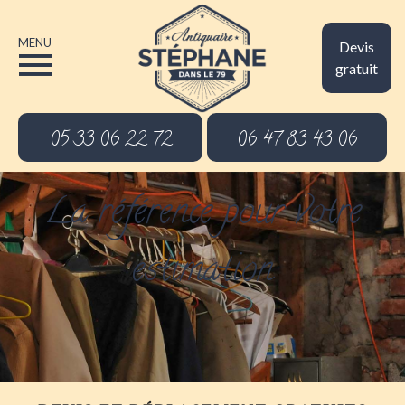
MENU
Devis
gratuit
05 33 06 22 72
06 47 83 43 06
La référence pour votre
estimation