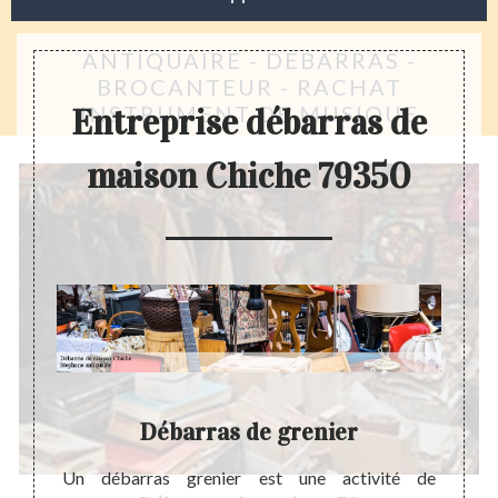
ANTIQUAIRE - DÉBARRAS -
BROCANTEUR - RACHAT
INSTRUMENT DE MUSIQUE
Entreprise débarras de
maison Chiche 79350
Débarras de grenier
Ent
 maison
Un débarras grenier est une activité de
Steph