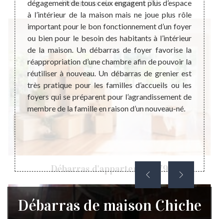
Débarras de maison 79
certain
dégagement de tous ceux engagent plus d’espace
profe
ique de
à l’intérieur de la maison mais ne joue plus rôle
débar
st aussi
important pour le bon fonctionnement d’un foyer
propos
ébarras
ou bien pour le besoin des habitants à l’intérieur
trans
ouvoir
de la maison. Un débarras de foyer favorise la
récupé
et avec
réappropriation d’une chambre afin de pouvoir la
ou un 
ons de
réutiliser à nouveau. Un débarras de grenier est
Evide
quaire.
très pratique pour les familles d’accueils ou les
défini
eprise
foyers qui se préparent pour l’agrandissement de
besoin
 sise à
membre de la famille en raison d’un nouveau-né.
si vou
 région
travai
mais é
Débarras d'appartement 79
Débarras de maison Chiche