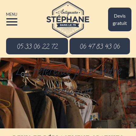
MENU
Devis
gratuit
05 33 06 22 72
06 47 83 43 06
La référence pour votre
estimation