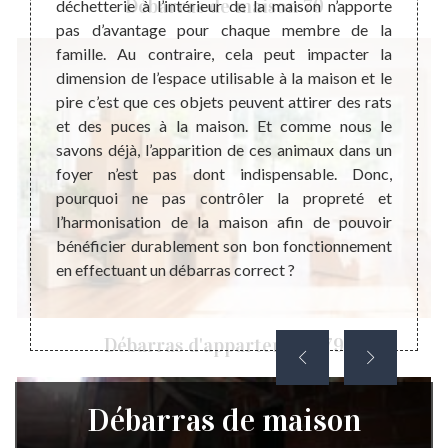
Débarras de maison 79
u lieu
déchetterie à l’intérieur de la maison n’apporte
débar
ment le
pas d’avantage pour chaque membre de la
diffé
e leurs
famille. Au contraire, cela peut impacter la
une su
dage de
dimension de l’espace utilisable à la maison et le
pour u
ts : le
pire c’est que ces objets peuvent attirer des rats
est l’
bles ou
et des puces à la maison. Et comme nous le
domain
ue soit
savons déjà, l’apparition de ces animaux dans un
consis
ens, un
foyer n’est pas dont indispensable. Donc,
pour l
maison
pourquoi ne pas contrôler la propreté et
maison
sition.
l’harmonisation de la maison afin de pouvoir
dans l
bénéficier durablement son bon fonctionnement
coût de
en effectuant un débarras correct ?
Débarras d'appartement 79
Débarras de maison