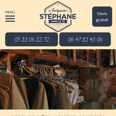
MENU
Devis
gratuit
05 33 06 22 72
06 47 83 43 06
La référence pour votre
estimation