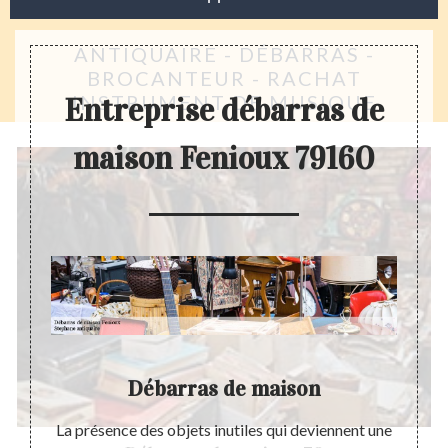
ANTIQUAIRE - DÉBARRAS -
BROCANTEUR - RACHAT
INSTRUMENT DE MUSIQUE
Entreprise débarras de
maison Fenioux 79160
n
Débarras de maison
D
rcément
La présence des objets inutiles qui deviennent une
Dans 