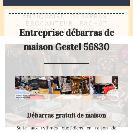
ANTIQUAIRE - DÉBARRAS -
BROCANTEUR - RACHAT
INSTRUMENT DE MUSIQUE
Entreprise débarras de
maison Gestel 56830
on
Débarras gratuit de maison
soin de
Suite aux rythmes quotidiens en raison de
Avant 