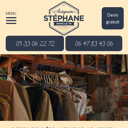
MENU
Devis
gratuit
05 33 06 22 72
06 47 83 43 06
La référence pour votre
estimation