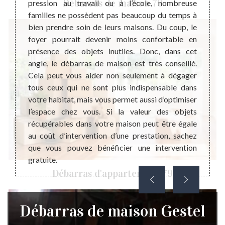
Débarras de maison 79
ent les
pression au travail ou à l’école, nombreuse
mise e
bles de
familles ne possèdent pas beaucoup du temps à
maiso
 autres
bien prendre soin de leurs maisons. Du coup, le
négli
fectuer
foyer pourrait devenir moins confortable en
prestat
vention
présence des objets inutiles. Donc, dans cet
les va
 votre
angle, le débarras de maison est très conseillé.
défini
s et ou
Cela peut vous aider non seulement à dégager
rembou
on sont
tous ceux qui ne sont plus indispensable dans
coût d
loir au
votre habitat, mais vous permet aussi d’optimiser
encore
ébarras
l’espace chez vous. Si la valeur des objets
budgét
obtenir
récupérables dans votre maison peut être égale
débarr
ite.
au coût d’intervention d’une prestation, sachez
que vous pouvez bénéficier une intervention
gratuite.
Débarras d'appartement 79
Débarras de maison Gestel