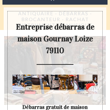
ANTIQUAIRE - DÉBARRAS -
BROCANTEUR - RACHAT
INSTRUMENT DE MUSIQUE
Entreprise débarras de
maison Gournay Loize
79110
Débarras gratuit de maison