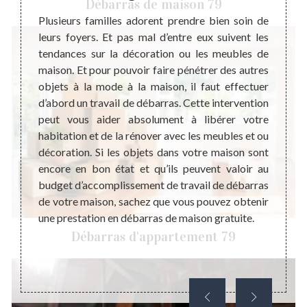
Débarras de maison 79
ent une
Plusieurs familles adorent prendre bien soin de
Coopér
apporte
leurs foyers. Et pas mal d’entre eux suivent les
mise e
 de la
tendances sur la décoration ou les meubles de
indisp
cter la
maison. Et pour pouvoir faire pénétrer des autres
de sat
n et le
objets à la mode à la maison, il faut effectuer
avant 
es rats
d’abord un travail de débarras. Cette intervention
vos at
ous le
peut vous aider absolument à libérer votre
pas né
dans un
habitation et de la rénover avec les meubles et ou
avoir 
 Donc,
décoration. Si les objets dans votre maison sont
travau
eté et
encore en bon état et qu’ils peuvent valoir au
maison
pouvoir
budget d’accomplissement de travail de débarras
débarr
nnement
de votre maison, sachez que vous pouvez obtenir
votre
une prestation en débarras de maison gratuite.
indemn
Débarras d'appartement 79