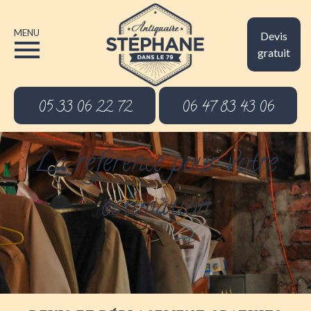
MENU
Devis
gratuit
05 33 06 22 72
06 47 83 43 06
La référence pour votre
estimation