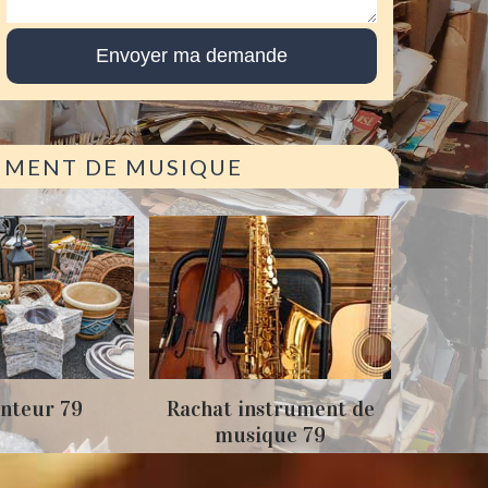
RUMENT DE MUSIQUE
Achat
nteur 79
Rachat instrument de
musique 79