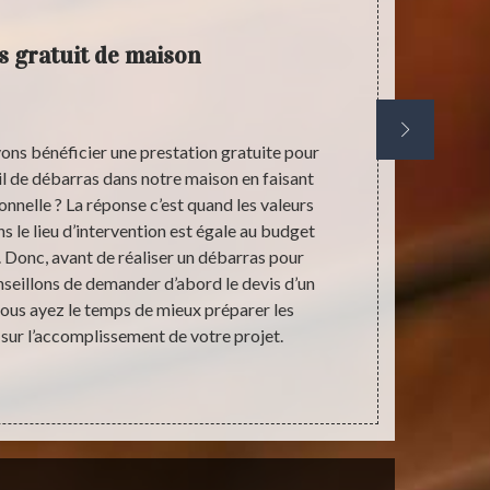
 gratuit de maison
ns bénéficier une prestation gratuite pour
Un débarra
il de débarras dans notre maison en faisant
présence des 
onnelle ? La réponse c’est quand les valeurs
être aus
s le lieu d’intervention est égale au budget
nécessair
. Donc, avant de réaliser un débarras pour
engager un 
seillons de demander d’abord le devis d’un
laquelle v
ous ayez le temps de mieux préparer les
débarras de 
sur l’accomplissement de votre projet.
Ce qui veut 
arri