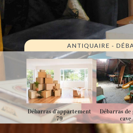
ANTIQUAIRE - DÉB
ison 79
Débarras d'appartement
Débarras de 
79
cave