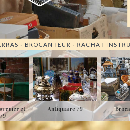
ARRAS - BROCANTEUR - RACHAT INST
grenier et
Antiquaire 79
Broca
 79