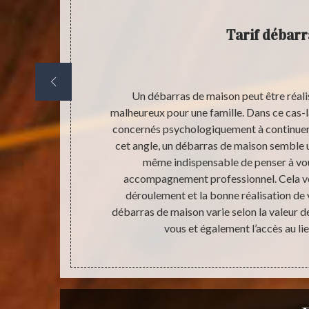
Tarif débarr
maison vous
Un débarras de maison peut être réali
z vider votre
malheureux pour une famille. Dans ce cas-là
ntielle, parce
concernés psychologiquement à continuer 
n déroulement
cet angle, un débarras de maison semble u
 la mise en
même indispensable de penser à vou
de débarras de
accompagnement professionnel. Cela vou
 demande de
déroulement et la bonne réalisation de v
t recevable
débarras de maison varie selon la valeur 
vous et également l’accès au lie