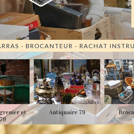
ARRAS - BROCANTEUR - RACHAT INST
grenier et
Antiquaire 79
Broca
 79