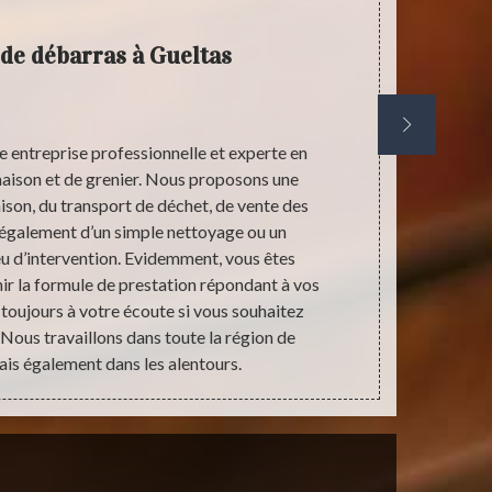
 de débarras à Gueltas
e entreprise professionnelle et experte en
Le vidage d
aison et de grenier. Nous proposons une
des meubles d
son, du transport de déchet, de vente des
de réaliser
 également d’un simple nettoyage ou un
décision, le
u d’intervention. Evidemment, vous êtes
déménagemen
ir la formule de prestation répondant à vos
maison. Mais 
toujours à votre écoute si vous souhaitez
service pro
 Nous travaillons dans toute la région de
is également dans les alentours.