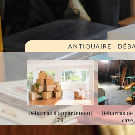
ANTIQUAIRE - DÉB
ison 79
Débarras d'appartement
Débarras de 
79
cave