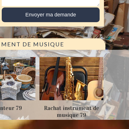
RUMENT DE MUSIQUE
Achat
nteur 79
Rachat instrument de
musique 79