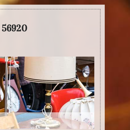
s 56920