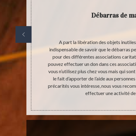
Débarras de m
en œuvre de
A part la libération des objets inutiles 
 sécurité et
indispensable de savoir que le débarras pe
ais avant de
pour des différentes associations caritat
est toujours
pouvez effectuer un don dans ces associati
rce qu’après
vous n’utilisez plus chez vous mais qui sont
ndispensable
le fait d’apporter de l’aide aux personne
ir le type de
précarités vous intéresse, nous vous reco
itat. C’est-à-
effectuer une activité de
ratuit.