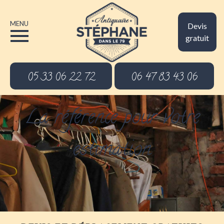
MENU
Devis
gratuit
05 33 06 22 72
06 47 83 43 06
La référence pour votre
estimation