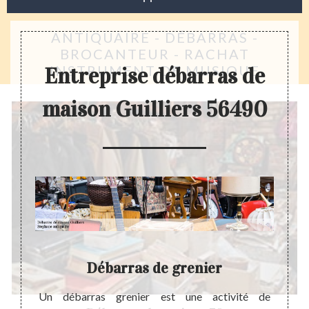
ANTIQUAIRE - DÉBARRAS -
BROCANTEUR - RACHAT
INSTRUMENT DE MUSIQUE
Entreprise débarras de
maison Guilliers 56490
on
Débarras de grenier
ier une
Un débarras grenier est une activité de
La pré