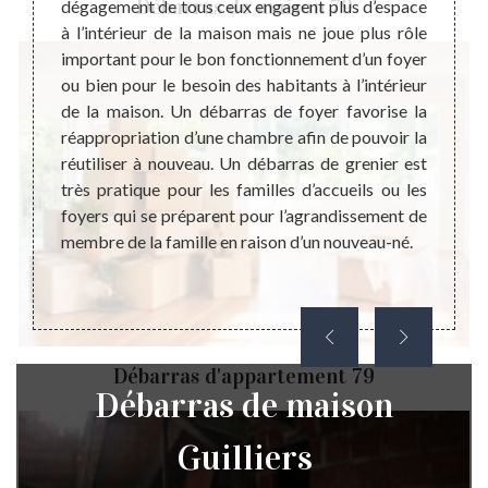
Débarras de maison 79
re d’un
dégagement de tous ceux engagent plus d’espace
peut i
faisant
à l’intérieur de la maison mais ne joue plus rôle
membre
réponse
important pour le bon fonctionnement d’un foyer
la mais
érables
ou bien pour le besoin des habitants à l’intérieur
donc i
dget de
de la maison. Un débarras de foyer favorise la
de ma
iser un
réappropriation d’une chambre afin de pouvoir la
bénéfi
s vous
réutiliser à nouveau. Un débarras de grenier est
un pr
is d’un
très pratique pour les familles d’accueils ou les
contac
emps de
foyers qui se préparent pour l’agrandissement de
Steph
res sur
membre de la famille en raison d’un nouveau-né.
profes
Guilli
région 
Débarras d'appartement 79
Débarras de maison
Guilliers