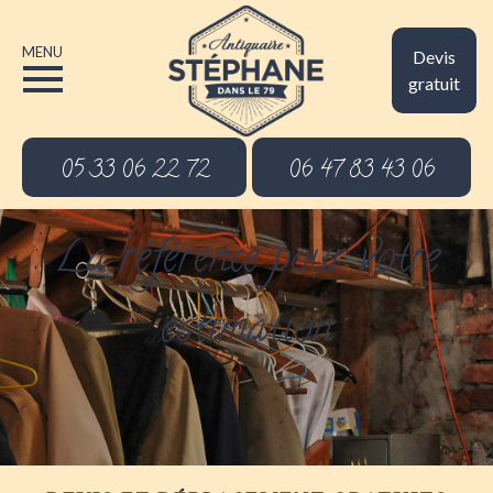
MENU
Devis
gratuit
05 33 06 22 72
06 47 83 43 06
La référence pour votre
estimation