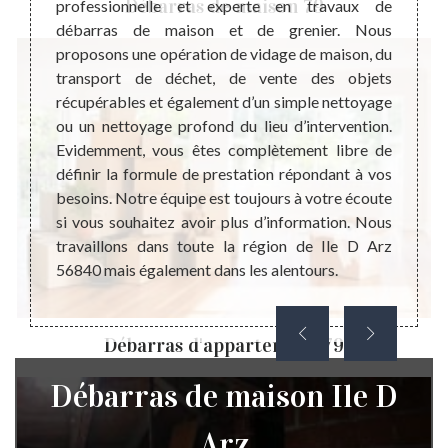
Débarras de maison 79
r votre
professionnelle et experte en travaux de
peut i
ne pas
débarras de maison et de grenier. Nous
membre
s d’un
proposons une opération de vidage de maison, du
la mais
onnaitre
transport de déchet, de vente des objets
donc i
s et de
récupérables et également d’un simple nettoyage
de ma
ébarras
ou un nettoyage profond du lieu d’intervention.
bénéfi
ayer le
Evidemment, vous êtes complètement libre de
un pr
vis est
définir la formule de prestation répondant à vos
contac
aration
besoins. Notre équipe est toujours à votre écoute
Steph
ojet de
si vous souhaitez avoir plus d’information. Nous
profes
ent.
travaillons dans toute la région de Ile D Arz
Arz 56
56840 mais également dans les alentours.
Ile D A
Débarras d'appartement 79
Débarras de maison Ile D
Arz