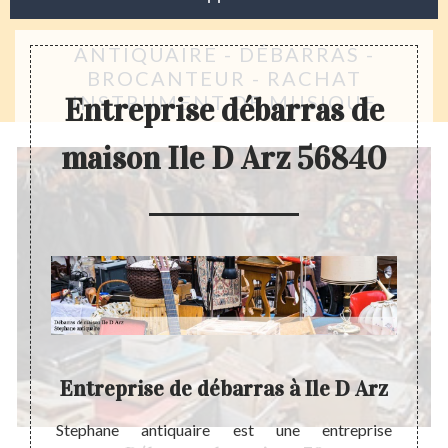
ANTIQUAIRE - DÉBARRAS -
BROCANTEUR - RACHAT
INSTRUMENT DE MUSIQUE
Entreprise débarras de
maison Ile D Arz 56840
Entreprise de débarras à Ile D Arz
pour la
Stephane antiquaire est une entreprise
La pré