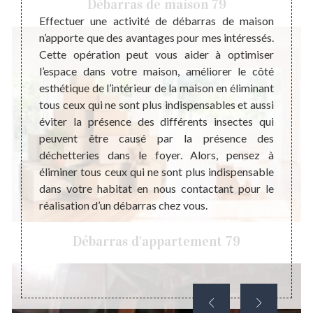
Débarras de maison 79
 maison
Effectuer une activité de débarras de maison
certain
n’apporte que des avantages pour mes intéressés.
Pourq
ique de
Cette opération peut vous aider à optimiser
antiqu
st aussi
l’espace dans votre maison, améliorer le côté
débar
ébarras
esthétique de l’intérieur de la maison en éliminant
très p
ouvoir
tous ceux qui ne sont plus indispensables et aussi
maison
et avec
éviter la présence des différents insectes qui
la val
ons de
peuvent être causé par la présence des
chez v
quaire.
déchetteries dans le foyer. Alors, pensez à
que vo
eprise
éliminer tous ceux qui ne sont plus indispensable
confia
 sise à
dans votre habitat en nous contactant pour le
de not
s toute
réalisation d’un débarras chez vous.
temps,
joindr
Débarras d'appartement 79
Mais s
que no
téléph