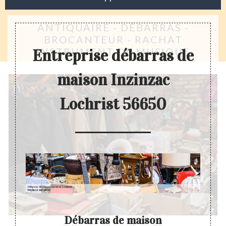
ANTIQUAIRE - DÉBARRAS -
BROCANTEUR - RACHAT
INSTRUMENT DE MUSIQUE
Entreprise débarras de
maison Inzinzac
Lochrist 56650
Débarras de maison
Ent