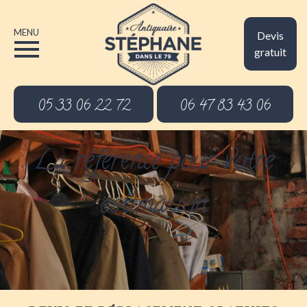
MENU
Devis
gratuit
05 33 06 22 72
06 47 83 43 06
La référence pour votre
estimation