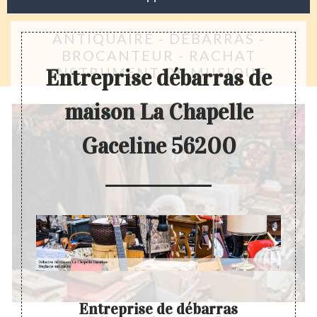
ANTIQUAIRE - DÉBARRAS -
BROCANTEUR - RACHAT
INSTRUMENT DE MUSIQUE
Entreprise débarras de
maison La Chapelle
Gaceline 56200
Entreprise de débarras
E