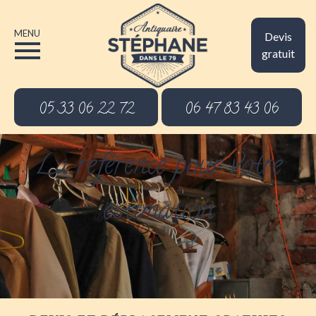
MENU
Devis
gratuit
05 33 06 22 72
06 47 83 43 06
La référence pour votre
estimation