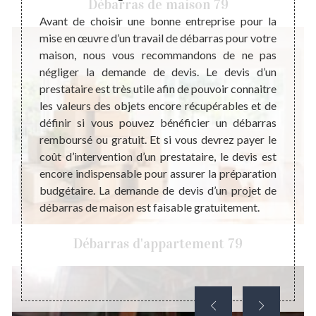
Débarras de maison 79
ébarras
Avant de choisir une bonne entreprise pour la
éaliser
mise en œuvre d’un travail de débarras pour votre
Steph
eur des
maison, nous vous recommandons de ne pas
profe
ciliter
négliger la demande de devis. Le devis d’un
débar
ment de
prestataire est très utile afin de pouvoir connaitre
propos
tataire
les valeurs des objets encore récupérables et de
trans
ier une
définir si vous pouvez bénéficier un débarras
récupé
vention
remboursé ou gratuit. Et si vous devrez payer le
ou un 
eurs de
coût d’intervention d’un prestataire, le devis est
Evide
rras de
encore indispensable pour assurer la préparation
défini
r votre
budgétaire. La demande de devis d’un projet de
besoin
 aussi
débarras de maison est faisable gratuitement.
si vou
travai
Débarras d'appartement 79
Gacel
alento