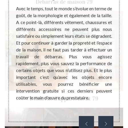
Débarras de maison 79
ébarras
Avec le temps, tout le monde s’évolue en terme de
Avant 
éaliser
goût, de la morphologie et également de la taille.
de mai
eur des
A ce point-là, différents vêtement, chaussures et
recomm
ciliter
différents accessoires ne peuvent plus nous
d’inte
ment de
satisfaire ou simplement leurs états se dégradent.
de po
tataire
Et pour continuer à garder la propreté et l’espace
tempor
ier une
de la maison, il ne faut pas tarder à effectuer un
aux tr
vention
travail de débarras. Plus vous agissez
habita
eurs de
rapidement, plus vous sauvez la performance de
recher
rras de
certains objets que vous n’utilisez plus. Et le plus
sachez
r votre
important c’est qu’avec les objets encore
devis
 aussi
utilisables, vous pourrez bénéficier une
inform
intervention gratuite si ces derniers peuvent
d’acco
coûter le main d’œuvre du prestataire.
Débarras d'appartement 79