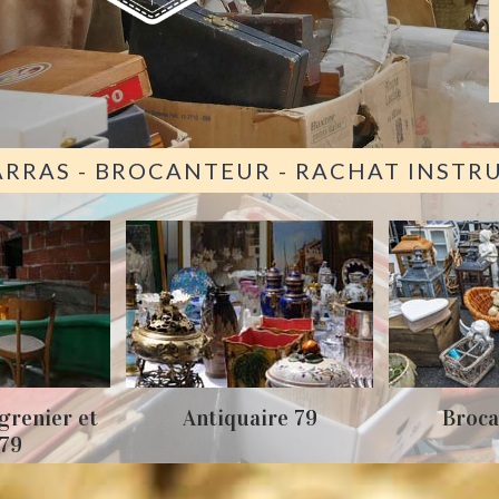
ARRAS - BROCANTEUR - RACHAT INST
grenier et
Antiquaire 79
Broca
 79