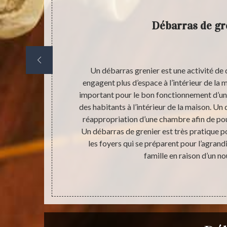
Débarras de gr
en œuvre de
Un débarras grenier est une activité d
 sécurité et
engagent plus d’espace à l’intérieur de la 
ais avant de
important pour le bon fonctionnement d’un 
est toujours
des habitants à l’intérieur de la maison. Un
rce qu’après
réappropriation d’une chambre afin de pouv
ndispensable
Un débarras de grenier est très pratique po
ir le type de
les foyers qui se préparent pour l’agra
itat. C’est-à-
famille en raison d’un n
ratuit.