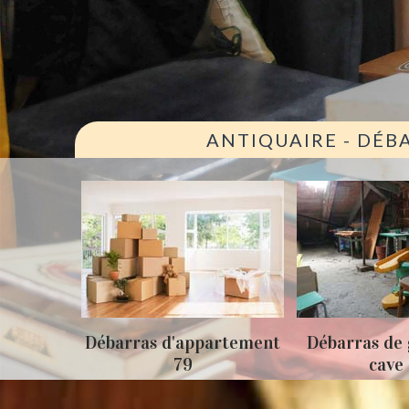
ANTIQUAIRE - DÉB
ison 79
Débarras d'appartement
Débarras de 
79
cave