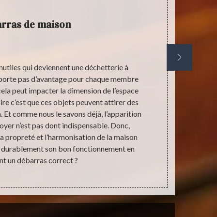
rras de maison
nutiles qui deviennent une déchetterie à
S’intéress
’apporte pas d’avantage pour chaque membre
permet de pr
 cela peut impacter la dimension de l’espace
lieu d’habita
pire c’est que ces objets peuvent attirer des
que cette re
n. Et comme nous le savons déjà, l’apparition
des travau
oyer n’est pas dont indispensable. Donc,
œuvre de l’in
a propreté et l’harmonisation de la maison
votre mais
er durablement son bon fonctionnement en
devis de v
nt un débarras correct ?