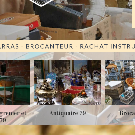
ARRAS - BROCANTEUR - RACHAT INST
grenier et
Antiquaire 79
Broca
 79