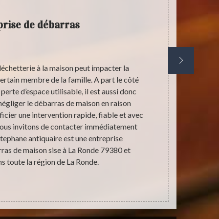
rise de débarras
échetterie à la maison peut impacter la
A part l
rtain membre de la famille. A part le côté
indispensabl
perte d’espace utilisable, il est aussi donc
pour des di
négliger le débarras de maison en raison
pouvez effec
icier une intervention rapide, fiable et avec
vous n’utilis
 vous invitons de contacter immédiatement
le fait d’a
tephane antiquaire est une entreprise
précarités v
rras de maison sise à La Ronde 79380 et
ns toute la région de La Ronde.