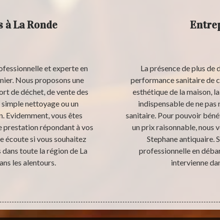
s à La Ronde
Entrep
ofessionnelle et experte en
La présence de plus de d
enier. Nous proposons une
performance sanitaire de ce
ort de déchet, de vente des
esthétique de la maison, la 
 simple nettoyage ou un
indispensable de ne pas 
on. Evidemment, vous êtes
sanitaire. Pour pouvoir bénéf
e prestation répondant à vos
un prix raisonnable, nous
re écoute si vous souhaitez
Stephane antiquaire. S
 dans toute la région de La
professionnelle en déba
s les alentours.
intervienne da