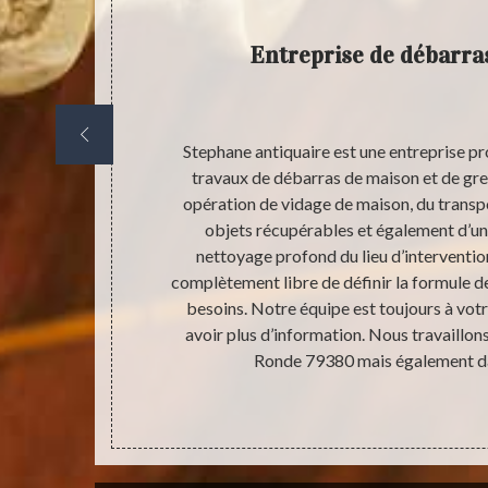
Entreprise de débarra
évènement
Stephane antiquaire est une entreprise pr
eut aider les
travaux de débarras de maison et de gr
même si dans
opération de vidage de maison, du transp
il est quand
objets récupérables et également d’un
ier un
nettoyage profond du lieu d’interventi
tir le bon
complètement libre de définir la formule d
tarif d’un
besoins. Notre équipe est toujours à vot
pérables chez
avoir plus d’information. Nous travaillons
n.
Ronde 79380 mais également dan