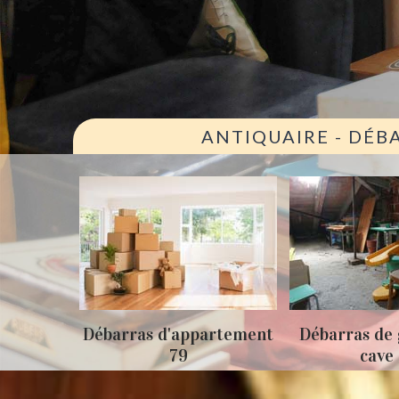
ANTIQUAIRE - DÉB
ison 79
Débarras d'appartement
Débarras de 
79
cave