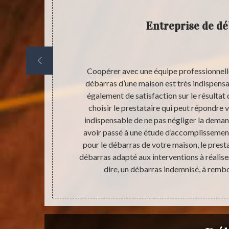
Entreprise de d
, il est très
Coopérer avec une équipe professionnell
 la valeur des
débarras d’une maison est très indispensa
ation de devis
également de satisfaction sur le résultat
prestataire
choisir le prestataire qui peut répondre v
n fiable avec
indispensable de ne pas négliger la deman
valeurs de vos
avoir passé à une étude d’accomplissemen
ous apporter
pour le débarras de votre maison, le presta
e et aussi
débarras adapté aux interventions à réaliser
dire, un débarras indemnisé, à rembo