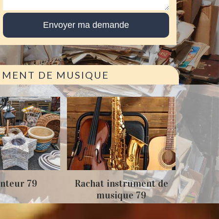
RUMENT DE MUSIQUE
Achat
nteur 79
Rachat instrument de
musique 79