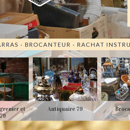
ARRAS - BROCANTEUR - RACHAT INST
grenier et
Antiquaire 79
Broca
 79