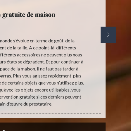
 gratuite de maison
 monde s’évolue en terme de goût, de la
Avant de met
 de la taille. A ce point-là, différents
indispensabl
fférents accessoires ne peuvent plus nous
coût d’interv
urs états se dégradent. Et pour continuer à
préparer fi
pace de la maison, il ne faut pas tarder à
adapté au
barras. Plus vous agissez rapidement, plus
facturé. A 
de certains objets que vous n’utilisez plus.
prestataire, 
qu’avec les objets encore utilisables, vous
vous aider a
ervention gratuite si ces derniers peuvent
mode
ain d’œuvre du prestataire.