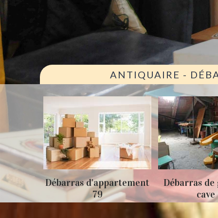
ANTIQUAIRE - DÉB
ison 79
Débarras d'appartement
Débarras de 
79
cave