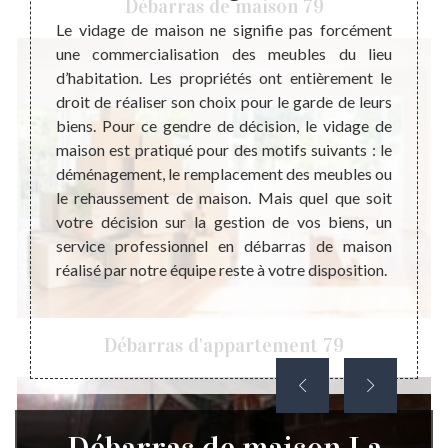
Débarras de maison 79
 maison,
Le vidage de maison ne signifie pas forcément
S’int
que le
une commercialisation des meubles du lieu
débar
our des
d’habitation. Les propriétés ont entièrement le
votre
ui veut
droit de réaliser son choix pour le garde de leurs
votre
ns ces
biens. Pour ce gendre de décision, le vidage de
budgét
e vous
maison est pratiqué pour des motifs suivants : le
ressou
core en
déménagement, le remplacement des meubles ou
dérou
aide aux
le rehaussement de maison. Mais quel que soit
l’orga
carités
votre décision sur la gestion de vos biens, un
l’inter
s de ne
service professionnel en débarras de maison
déba
rras.
réalisé par notre équipe reste à votre disposition.
recom
de vot
receva
Débarras d'appartement 79