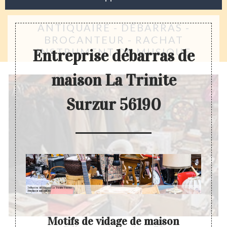
ANTIQUAIRE - DÉBARRAS -
BROCANTEUR - RACHAT
INSTRUMENT DE MUSIQUE
Entreprise débarras de
maison La Trinite
Surzur 56190
Motifs de vidage de maison