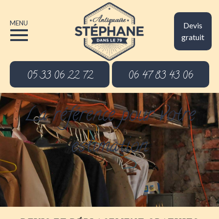
MENU
Devis
gratuit
05 33 06 22 72
06 47 83 43 06
La référence pour votre
estimation