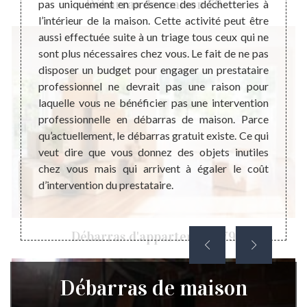
Débarras de maison 79
ojet de
pas uniquement en présence des déchetteries à
profes
sommes
l’intérieur de la maison. Cette activité peut être
de ma
rras de
aussi effectuée suite à un triage tous ceux qui ne
dispo
les sur
sont plus nécessaires chez vous. Le fait de ne pas
perti
érables
disposer un budget pour engager un prestataire
meille
 sachez
professionnel ne devrait pas une raison pour
nous, 
s juste
laquelle vous ne bénéficier pas une intervention
rembo
le coût
professionnelle en débarras de maison. Parce
effect
 peu de
qu’actuellement, le débarras gratuit existe. Ce qui
nous é
 à nous
veut dire que vous donnez des objets inutiles
justes
Mais si
chez vous mais qui arrivent à égaler le coût
d’info
ue nous
d’intervention du prestataire.
notre 
phonant
hésiter
Débarras d'appartement 79
Débarras de maison