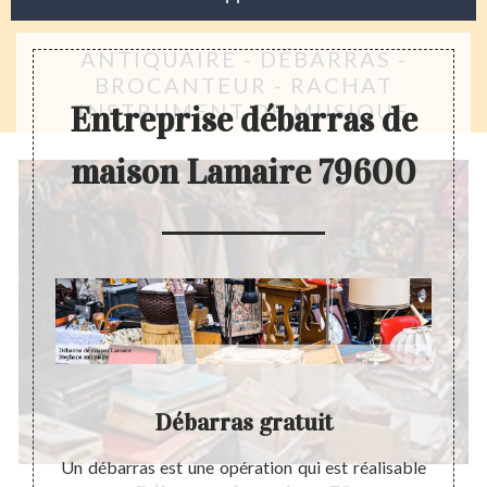
ANTIQUAIRE - DÉBARRAS -
BROCANTEUR - RACHAT
INSTRUMENT DE MUSIQUE
Entreprise débarras de
maison Lamaire 79600
aire
Débarras gratuit
Ent
ephane
Un débarras est une opération qui est réalisable
Steph