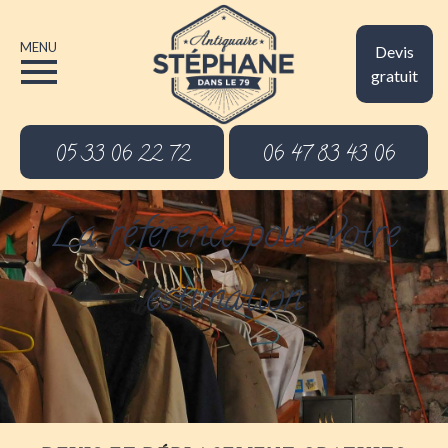
MENU
Devis
gratuit
05 33 06 22 72
06 47 83 43 06
La référence pour votre
estimation