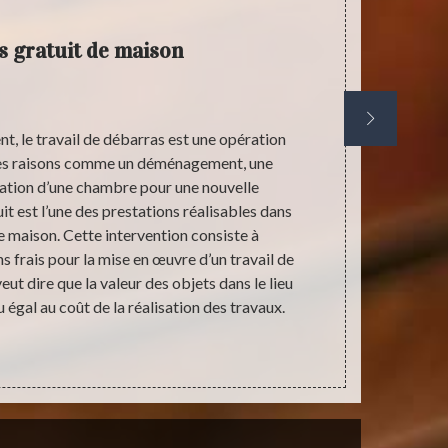
 gratuit de maison
, le travail de débarras est une opération
Un débar
ntes raisons comme un déménagement, une
malheureux p
ration d’une chambre pour une nouvelle
concernés p
uit est l’une des prestations réalisables dans
cet angle, 
 maison. Cette intervention consiste à
même 
s frais pour la mise en œuvre d’un travail de
accompagn
ut dire que la valeur des objets dans le lieu
dérouleme
 égal au coût de la réalisation des travaux.
débarras de 
v