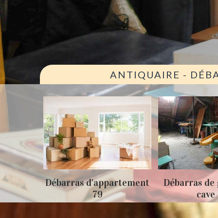
ANTIQUAIRE - DÉB
ison 79
Débarras d'appartement
Débarras de 
79
cave