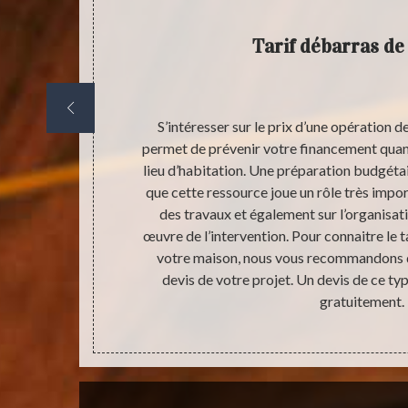
Tarif débarras de
 tous ceux
S’intéresser sur le prix d’une opération 
oue plus rôle
permet de prévenir votre financement quan
pour le besoin
lieu d’habitation. Une préparation budgétair
er favorise la
que cette ressource joue un rôle très impo
er à nouveau.
des travaux et également sur l’organisat
 d’accueils ou
œuvre de l’intervention. Pour connaitre le t
embre de la
votre maison, nous vous recommandons 
devis de votre projet. Un devis de ce typ
gratuitement.