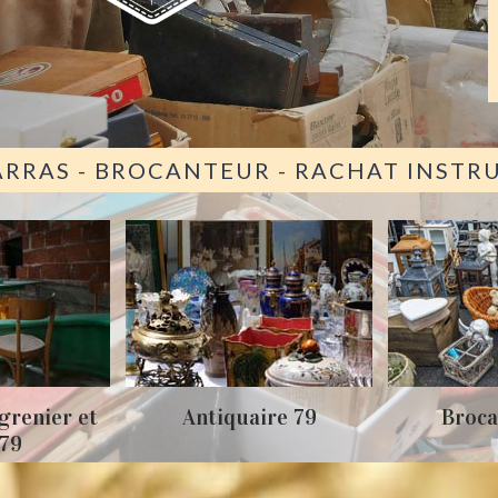
ARRAS - BROCANTEUR - RACHAT INST
grenier et
Antiquaire 79
Broca
 79