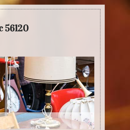
c 56120