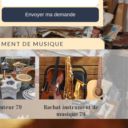
RUMENT DE MUSIQUE
Achat
nteur 79
Rachat instrument de
musique 79