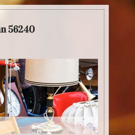
an 56240