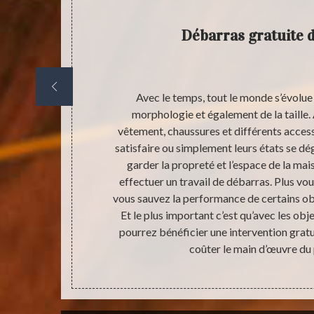
Débarras gratuite 
en œuvre de
Avec le temps, tout le monde s’évolue 
 sécurité et
morphologie et également de la taille. 
ais avant de
vêtement, chaussures et différents acces
est toujours
satisfaire ou simplement leurs états se dé
rce qu’après
garder la propreté et l’espace de la mais
ndispensable
effectuer un travail de débarras. Plus vo
ir le type de
vous sauvez la performance de certains obje
itat. C’est-à-
Et le plus important c’est qu’avec les obj
ratuit.
pourrez bénéficier une intervention gratu
coûter le main d’œuvre du 