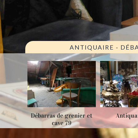
ANTIQUAIRE - DÉB
renier et
Antiquaire 79
Brocan
9