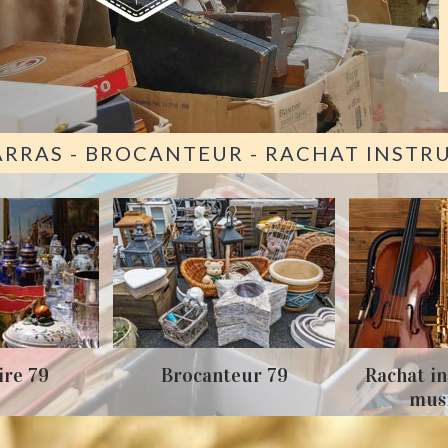
ARRAS - BROCANTEUR - RACHAT INST
Achat 
teur 79
Rachat instrument de
musique 79