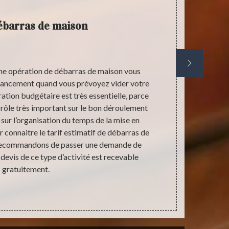
débarras de maison
E
d’une opération de débarras de maison vous
Pourquoi dev
inancement quand vous prévoyez vider votre
de votre pr
ration budgétaire est très essentielle, parce
professio
 rôle très important sur le bon déroulement
égaleme
sur l’organisation du temps de la mise en
récupérables
r connaitre le tarif estimatif de débarras de
ne serez p
 recommandons de passer une demande de
regretter su
 devis de ce type d’activité est recevable
temps, nou
gratuitement.
adresse La
sachez que 