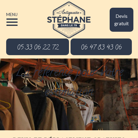
MENU
Devis
gratuit
05 33 06 22 72
06 47 83 43 06
La référence pour votre
estimation