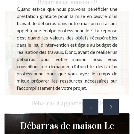
Débarras de maison 79
pour la
Quand est-ce que nous pouvons bénéficier une
Avant 
r votre
prestation gratuite pour la mise en œuvre d’un
de gre
ne pas
travail de débarras dans notre maison en faisant
d’abor
s d’un
appel à une équipe professionnelle ? La réponse
objets
onnaitre
c’est quand les valeurs des objets récupérables
la réa
s et de
dans le lieu d’intervention est égale au budget de
travai
ébarras
réalisation des travaux. Donc, avant de réaliser un
qualif
ayer le
débarras pour votre maison, nous vous
presta
vis est
conseillons de demander d’abord le devis d’un
raison
aration
professionnel pour que vous ayez le temps de
vos ob
ojet de
mieux préparer les ressources nécessaires sur
grenie
ent.
l’accomplissement de votre projet.
habit
d’esth
Débarras d'appartement 79
Débarras de maison Le