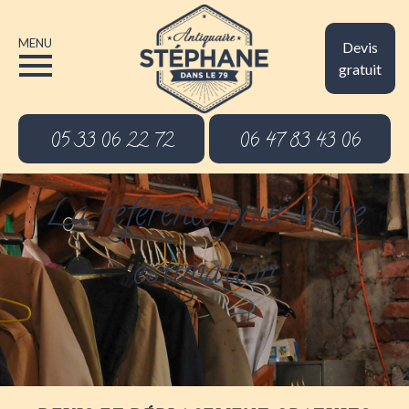
MENU
Devis
gratuit
05 33 06 22 72
06 47 83 43 06
La référence pour votre
estimation