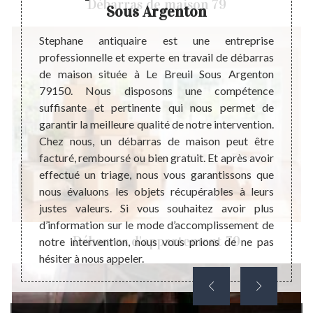
Débarras de maison 79
Sous Argenton
pour la
Avant 
st très
de mai
Stephane antiquaire est une entreprise
alement
recomm
professionnelle et experte en travail de débarras
x. Mais
d’inte
de maison située à Le Breuil Sous Argenton
épondre
de po
79150. Nous disposons une compétence
e de ne
tempor
suffisante et pertinente qui nous permet de
u’après
aux tr
garantir la meilleure qualité de notre intervention.
ent des
habita
Chez nous, un débarras de maison peut être
e votre
recher
facturé, remboursé ou bien gratuit. Et après avoir
type de
sachez
effectué un triage, nous vous garantissons que
er pour
devis
nous évaluons les objets récupérables à leurs
barras
inform
justes valeurs. Si vous souhaitez avoir plus
d’acco
d’information sur le mode d’accomplissement de
Débarras d'appartement 79
notre intervention, nous vous prions de ne pas
hésiter à nous appeler.