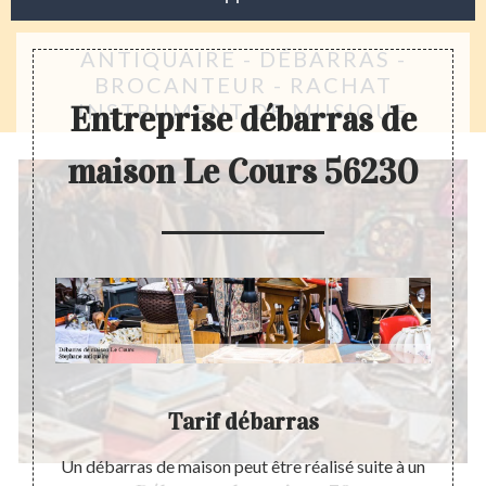
ANTIQUAIRE - DÉBARRAS -
BROCANTEUR - RACHAT
INSTRUMENT DE MUSIQUE
Entreprise débarras de
maison Le Cours 56230
on
Tarif débarras
Ent
ticable
Un débarras de maison peut être réalisé suite à un
Pourq