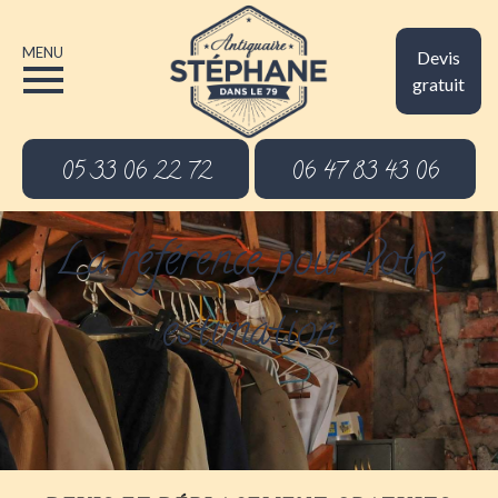
MENU
Devis
gratuit
05 33 06 22 72
06 47 83 43 06
La référence pour votre
estimation