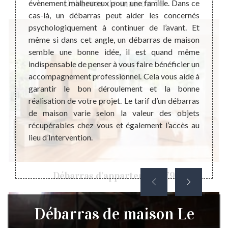
Débarras de maison 79
er un
évènement malheureux pour une famille. Dans ce
antiqu
. Cette
cas-là, un débarras peut aider les concernés
débar
our le
psychologiquement à continuer de l’avant. Et
très p
son. Le
même si dans cet angle, un débarras de maison
maison
s si la
semble une bonne idée, il est quand même
la val
le lieu
indispensable de penser à vous faire bénéficier un
chez v
e juste
accompagnement professionnel. Cela vous aide à
que vo
 effet,
garantir le bon déroulement et la bonne
confia
vail de
réalisation de votre projet. Le tarif d’un débarras
de not
 passer
de maison varie selon la valeur des objets
temps,
emande
récupérables chez vous et également l’accès au
joindr
lieu d’Intervention.
vous ê
sommes
ou nou
Débarras d'appartement 79
Débarras de maison Le