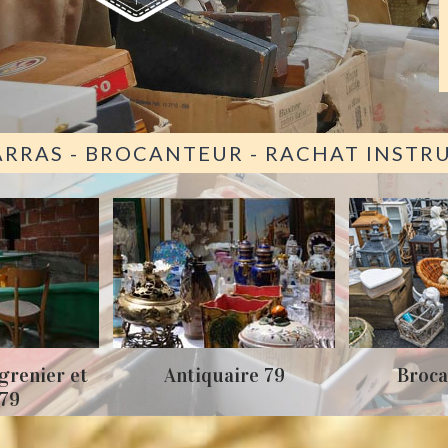
ARRAS - BROCANTEUR - RACHAT INST
grenier et
Antiquaire 79
Broca
 79