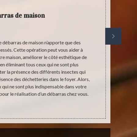
rras de maison
de débarras de maison n’apporte que des
Un débarr
essés. Cette opération peut vous aider à
engagent plu
re maison, améliorer le côté esthétique de
important pou
 en éliminant tous ceux qui ne sont plus
des habitants
ter la présence des différents insectes qui
réappropriat
ésence des déchetteries dans le foyer. Alors,
Un débarras d
x qui ne sont plus indispensable dans votre
les foyers
pour le réalisation d’un débarras chez vous.