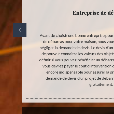
Entreprise de d
mpacter la
Avant de choisir une bonne entreprise pour 
 part le côté
de débarras pour votre maison, nous vo
st aussi donc
négliger la demande de devis. Le devis d’un p
 en raison
de pouvoir connaitre les valeurs des obje
fiable et avec
définir si vous pouvez bénéficier un débarra
mmédiatement
vous devrez payer le coût d’intervention d’
treprise
encore indispensable pour assurer la p
t 56320 et
demande de devis d’un projet de débarr
.
gratuitement.