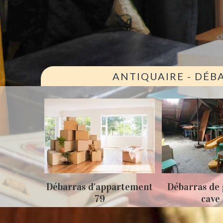
ANTIQUAIRE - DÉB
ison 79
Débarras d'appartement
Débarras de 
79
cave