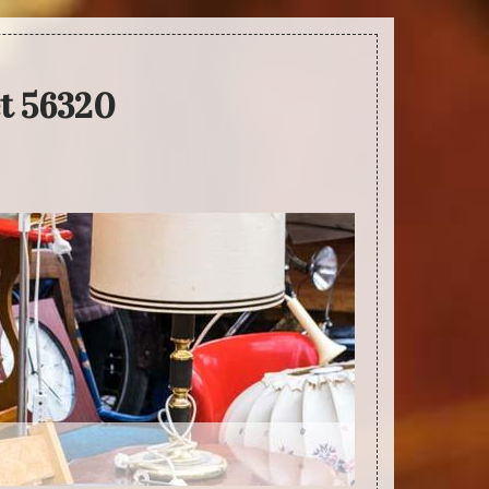
et 56320