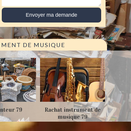
RUMENT DE MUSIQUE
Achat
nteur 79
Rachat instrument de
musique 79