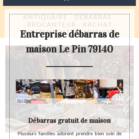
ANTIQUAIRE - DÉBARRAS -
BROCANTEUR - RACHAT
INSTRUMENT DE MUSIQUE
Entreprise débarras de
maison Le Pin 79140
Débarras gratuit de maison
te à un
Plusieurs familles adorent prendre bien soin de
La pré