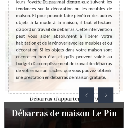
Débarras de maison 79
Dans ce
leurs foyers. Et pas mal d’entre eux suivent les
déchet
ncernés
tendances sur la décoration ou les meubles de
pas d
ant. Et
maison. Et pour pouvoir faire pénétrer des autres
famill
 maison
objets à la mode à la maison, il faut effectuer
dimens
d même
d’abord un travail de débarras. Cette intervention
pire c
cier un
peut vous aider absolument à libérer votre
et de
 aide à
habitation et de la rénover avec les meubles et ou
savons
 bonne
décoration. Si les objets dans votre maison sont
foyer
ébarras
encore en bon état et qu’ils peuvent valoir au
pourq
objets
budget d’accomplissement de travail de débarras
l’harm
ccès au
de votre maison, sachez que vous pouvez obtenir
bénéfi
une prestation en débarras de maison gratuite.
en eff
Débarras d'appartement 79
Débarras de maison Le Pin