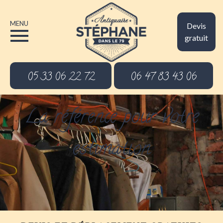
MENU
Devis
gratuit
05 33 06 22 72
06 47 83 43 06
La référence pour votre
estimation