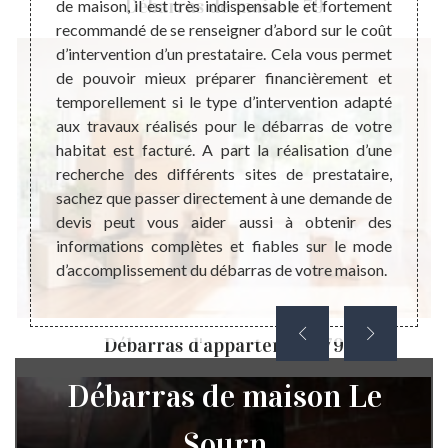
Débarras de maison 79
r votre
de maison, il est très indispensable et fortement
profes
ne pas
recommandé de se renseigner d’abord sur le coût
débarr
s d’un
d’intervention d’un prestataire. Cela vous permet
débarr
onnaitre
de pouvoir mieux préparer financièrement et
égalem
s et de
temporellement si le type d’intervention adapté
fait, 
ébarras
aux travaux réalisés pour le débarras de votre
plus b
ayer le
habitat est facturé. A part la réalisation d’une
votre 
vis est
recherche des différents sites de prestataire,
dans v
aration
sachez que passer directement à une demande de
profes
ojet de
devis peut vous aider aussi à obtenir des
interv
ent.
informations complètes et fiables sur le mode
vos att
d’accomplissement du débarras de votre maison.
le bon
Débarras d'appartement 79
Débarras de maison Le
Sourn