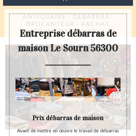
ANTIQUAIRE - DÉBARRAS -
BROCANTEUR - RACHAT
INSTRUMENT DE MUSIQUE
Entreprise débarras de
maison Le Sourn 56300
Prix débarras de maison
pour la
Avant de mettre en œuvre le travail de débarras
Pourq