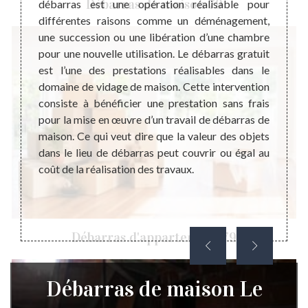
Débarras de maison 79
rtement
débarras est une opération réalisable pour
déchet
le coût
différentes raisons comme un déménagement,
pas d
 permet
une succession ou une libération d’une chambre
famill
ent et
pour une nouvelle utilisation. Le débarras gratuit
dimens
 adapté
est l’une des prestations réalisables dans le
pire c
e votre
domaine de vidage de maison. Cette intervention
et de
n d’une
consiste à bénéficier une prestation sans frais
savons
ataire,
pour la mise en œuvre d’un travail de débarras de
foyer
ande de
maison. Ce qui veut dire que la valeur des objets
pourq
ir des
dans le lieu de débarras peut couvrir ou égal au
l’harm
le mode
coût de la réalisation des travaux.
bénéfi
aison.
en eff
Débarras d'appartement 79
Débarras de maison Le