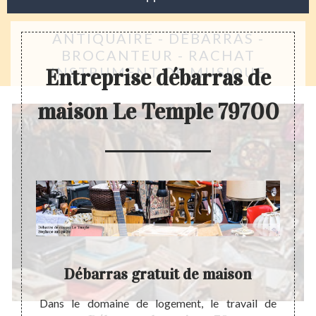
ANTIQUAIRE - DÉBARRAS -
BROCANTEUR - RACHAT
INSTRUMENT DE MUSIQUE
Entreprise débarras de
maison Le Temple 79700
Débarras gratuit de maison
ébarras
Dans le domaine de logement, le travail de
La pré