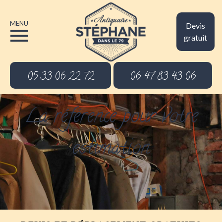
MENU
Devis
gratuit
05 33 06 22 72
06 47 83 43 06
La référence pour votre
estimation