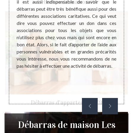
Débarras de maison 79
s pas
il est aussi indispensable de savoir que le
déchet
re nous
débarras peut être très bénéfique aussi pour des
pas d
 fil du
différentes associations caritatives. Ce qui veut
famill
tockés
dire vous pouvez effectuer un don dans ces
dimens
tire la
associations pour tous les objets que vous
pire c
es. Ces
n’utilisez plus chez vous mais qui sont encore en
et de
our les
bon état. Alors, si le fait d’apporter de l’aide aux
savons
pour la
personnes vulnérables et en grandes précarités
foyer
r. Pour
vous intéresse, nous vous recommandons de ne
pourq
eillons
pas hésiter à effectuer une activité de débarras.
l’harm
bénéfi
en eff
Débarras d'appartement 79
Débarras de maison Les