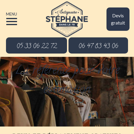
MENU
Devis
gratuit
05 33 06 22 72
06 47 83 43 06
La référence pour votre
estimation