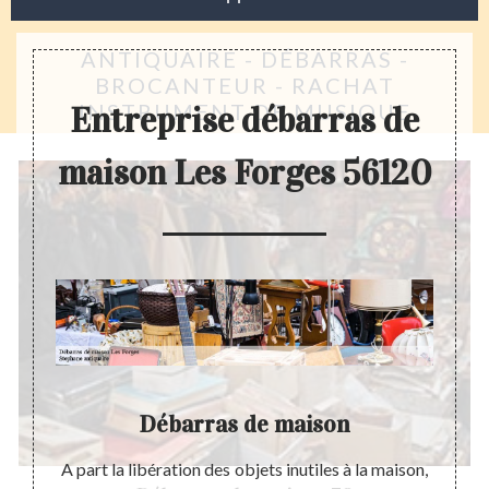
ANTIQUAIRE - DÉBARRAS -
BROCANTEUR - RACHAT
INSTRUMENT DE MUSIQUE
Entreprise débarras de
maison Les Forges 56120
 ?
Débarras de maison
ker des
A part la libération des objets inutiles à la maison,
La pré