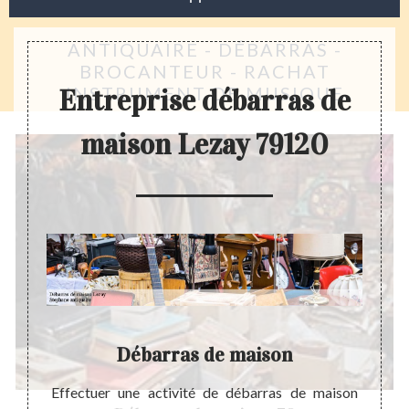
ANTIQUAIRE - DÉBARRAS -
BROCANTEUR - RACHAT
INSTRUMENT DE MUSIQUE
Entreprise débarras de
maison Lezay 79120
ay
Débarras de maison
 votre
Effectuer une activité de débarras de maison
Avant 