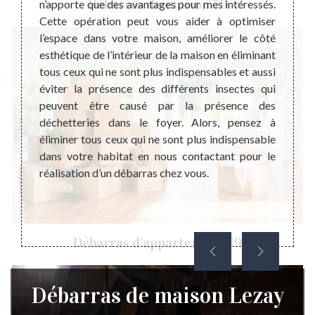
Débarras de maison 79
 maison
n’apporte que des avantages pour mes intéressés.
de mai
ualifié
Cette opération peut vous aider à optimiser
recomm
jet de
l’espace dans votre maison, améliorer le côté
d’inte
obtenir
esthétique de l’intérieur de la maison en éliminant
de po
us vous
tous ceux qui ne sont plus indispensables et aussi
tempor
tacter.
éviter la présence des différents insectes qui
aux tr
erte en
peuvent être causé par la présence des
habita
ns une
déchetteries dans le foyer. Alors, pensez à
recher
té à un
éliminer tous ceux qui ne sont plus indispensable
sachez
omplets
dans votre habitat en nous contactant pour le
devis
eilleur
réalisation d’un débarras chez vous.
inform
ention.
d’acco
oute la
Débarras d'appartement 79
Débarras de maison Lezay