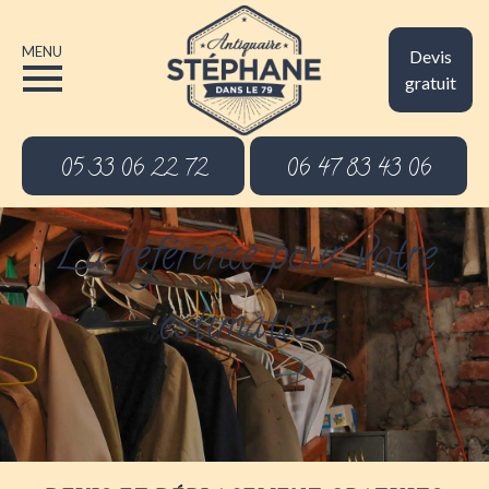
MENU
Devis
gratuit
05 33 06 22 72
06 47 83 43 06
La référence pour votre
estimation