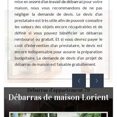
Débarras de maison 79
vail de
mise en œuvre d’un travail de débarras pour votre
de mai
arce le
maison, nous vous recommandons de ne pas
recomm
rgie et
négliger la demande de devis. Le devis d’un
d’inte
. De ce
prestataire est très utile afin de pouvoir connaitre
de po
dans la
les valeurs des objets encore récupérables et de
tempor
tissant
définir si vous pouvez bénéficier un débarras
aux tr
ébarras
remboursé ou gratuit. Et si vous devrez payer le
habita
reprise
coût d’intervention d’un prestataire, le devis est
recher
ier une
encore indispensable pour assurer la préparation
sachez
ement à
budgétaire. La demande de devis d’un projet de
devis
 choisir
débarras de maison est faisable gratuitement.
inform
tement.
d’acco
Débarras d'appartement 79
Débarras de maison Lorient