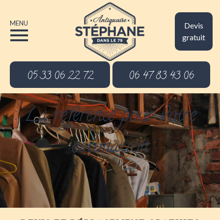
MENU
Devis
gratuit
05 33 06 22 72
06 47 83 43 06
La référence pour votre
estimation