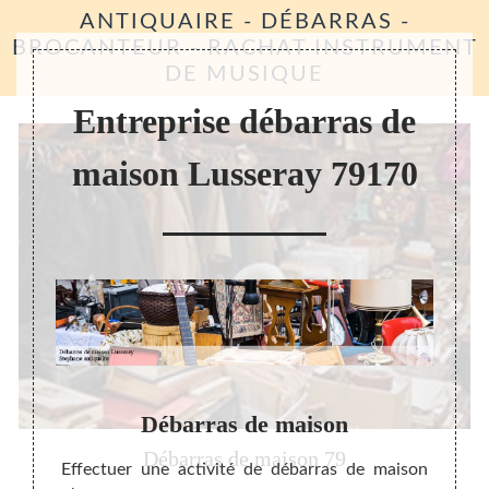
ANTIQUAIRE - DÉBARRAS -
BROCANTEUR - RACHAT INSTRUMENT
DE MUSIQUE
Entreprise débarras de
maison Lusseray 79170
Débarras de maison
Débarras de maison 79
ité de
Effectuer une activité de débarras de maison
Dans 