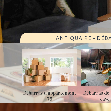
ANTIQUAIRE - DÉB
ison 79
Débarras d'appartement
Débarras de 
79
cave