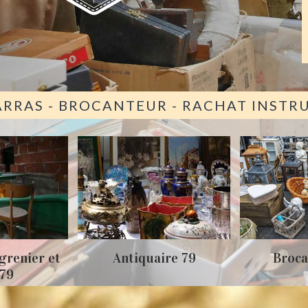
ARRAS - BROCANTEUR - RACHAT INST
grenier et
Antiquaire 79
Broca
 79