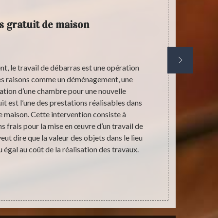
 gratuit de maison
, le travail de débarras est une opération
Le déba
ntes raisons comme un déménagement, une
souhaitons
ration d’une chambre pour une nouvelle
Cette opérat
uit est l’une des prestations réalisables dans
meubles de ma
 maison. Cette intervention consiste à
valeur des
s frais pour la mise en œuvre d’un travail de
couvrir d’un
ut dire que la valeur des objets dans le lieu
effet, afin de
 égal au coût de la réalisation des travaux.
est primordi