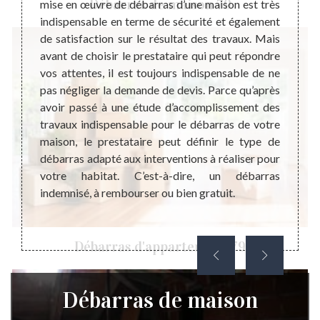
Débarras de maison 79
’espace
mise en œuvre de débarras d’une maison est très
de gre
us rôle
indispensable en terme de sécurité et également
d’abor
n foyer
de satisfaction sur le résultat des travaux. Mais
objets
térieur
avant de choisir le prestataire qui peut répondre
la réa
rise la
vos attentes, il est toujours indispensable de ne
travai
voir la
pas négliger la demande de devis. Parce qu’après
qualif
ier est
avoir passé à une étude d’accomplissement des
presta
 ou les
travaux indispensable pour le débarras de votre
raison
ment de
maison, le prestataire peut définir le type de
vos ob
u-né.
débarras adapté aux interventions à réaliser pour
grenie
votre habitat. C’est-à-dire, un débarras
habit
indemnisé, à rembourser ou bien gratuit.
d’esth
Débarras d'appartement 79
Débarras de maison