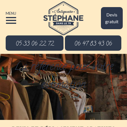
MENU
Devis
gratuit
05 33 06 22 72
06 47 83 43 06
La référence pour votre
estimation