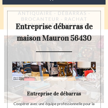
ANTIQUAIRE - DÉBARRAS -
BROCANTEUR - RACHAT
INSTRUMENT DE MUSIQUE
Entreprise débarras de
maison Mauron 56430
Entreprise de débarras
ité de
Coopérer avec une équipe professionnelle pour la
Avant 