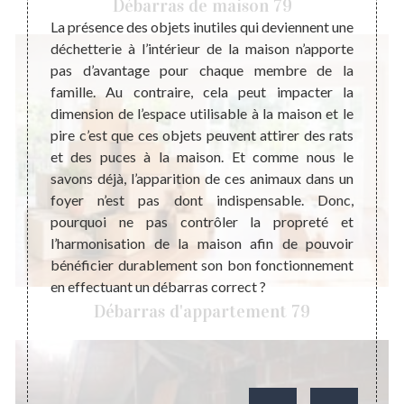
Débarras de maison 79
pour la
La présence des objets inutiles qui deviennent une
r votre
déchetterie à l’intérieur de la maison n’apporte
Steph
ne pas
pas d’avantage pour chaque membre de la
profes
s d’un
famille. Au contraire, cela peut impacter la
de mai
onnaitre
dimension de l’espace utilisable à la maison et le
Nous 
s et de
pire c’est que ces objets peuvent attirer des rats
perti
ébarras
et des puces à la maison. Et comme nous le
meille
ayer le
savons déjà, l’apparition de ces animaux dans un
nous, 
vis est
foyer n’est pas dont indispensable. Donc,
rembo
aration
pourquoi ne pas contrôler la propreté et
effect
ojet de
l’harmonisation de la maison afin de pouvoir
nous é
ent.
bénéficier durablement son bon fonctionnement
justes
en effectuant un débarras correct ?
d’info
Débarras d'appartement 79
notre 
hésiter