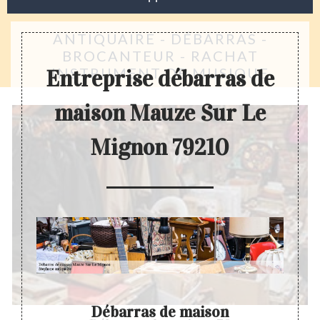
ANTIQUAIRE - DÉBARRAS -
BROCANTEUR - RACHAT
INSTRUMENT DE MUSIQUE
Entreprise débarras de
maison Mauze Sur Le
Mignon 79210
Débarras de maison
Entr