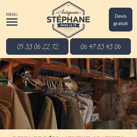
MENU
Devis
gratuit
05 33 06 22 72
06 47 83 43 06
La référence pour votre
estimation