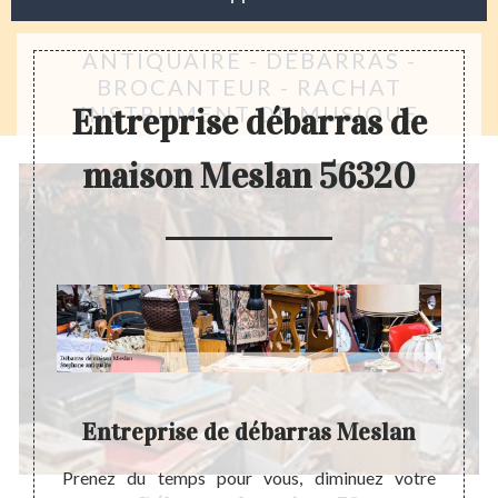
ANTIQUAIRE - DÉBARRAS -
BROCANTEUR - RACHAT
INSTRUMENT DE MUSIQUE
Entreprise débarras de
maison Meslan 56320
on
Entreprise de débarras Meslan
P
ail de
Prenez du temps pour vous, diminuez votre
Le gre