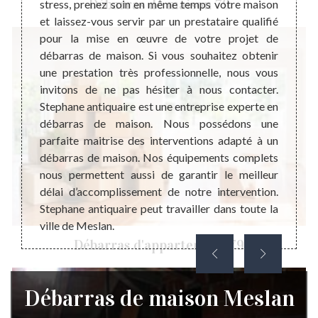
Débarras de maison 79
e pour
stress, prenez soin en même temps votre maison
chos
ement,
et laissez-vous servir par un prestataire qualifié
quotid
chambre
pour la mise en œuvre de votre projet de
servir
gratuit
débarras de maison. Si vous souhaitez obtenir
temps
dans le
une prestation très professionnelle, nous vous
peut s
vention
invitons de ne pas hésiter à nous contacter.
pollut
s frais
Stephane antiquaire est une entreprise experte en
effets
rras de
débarras de maison. Nous possédons une
occupa
 objets
parfaite maitrise des interventions adapté à un
condit
égal au
débarras de maison. Nos équipements complets
éviter
nous permettent aussi de garantir le meilleur
de vid
délai d’accomplissement de notre intervention.
Stephane antiquaire peut travailler dans toute la
ville de Meslan.
Débarras d'appartement 79
Débarras de maison Meslan