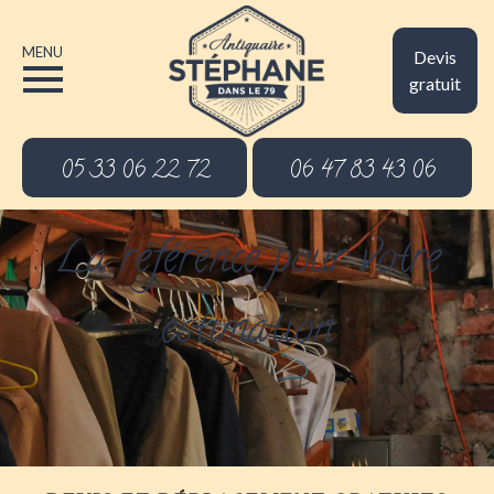
MENU
Devis
gratuit
05 33 06 22 72
06 47 83 43 06
La référence pour votre
estimation