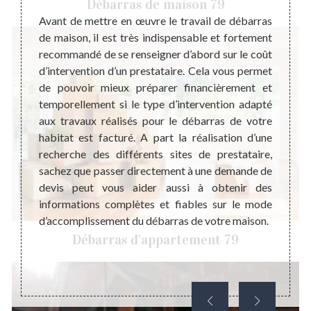
Débarras de maison 79
 maison
Avant de mettre en œuvre le travail de débarras
ressés.
de maison, il est très indispensable et fortement
Prene
imiser
recommandé de se renseigner d’abord sur le coût
stress
le côté
d’intervention d’un prestataire. Cela vous permet
et lai
iminant
de pouvoir mieux préparer financièrement et
pour 
t aussi
temporellement si le type d’intervention adapté
débarr
tes qui
aux travaux réalisés pour le débarras de votre
une pr
ce des
habitat est facturé. A part la réalisation d’une
invito
nsez à
recherche des différents sites de prestataire,
Stepha
ensable
sachez que passer directement à une demande de
débar
pour le
devis peut vous aider aussi à obtenir des
parfai
informations complètes et fiables sur le mode
débarr
d’accomplissement du débarras de votre maison.
nous p
Débarras d'appartement 79
délai 
Stepha
ville 