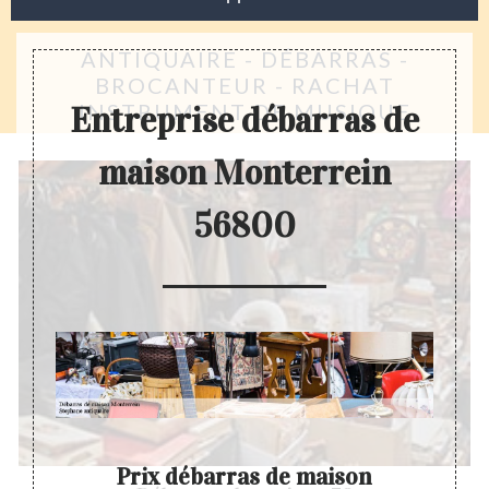
ANTIQUAIRE - DÉBARRAS -
BROCANTEUR - RACHAT
INSTRUMENT DE MUSIQUE
Entreprise débarras de
maison Monterrein
56800
Prix débarras de maison