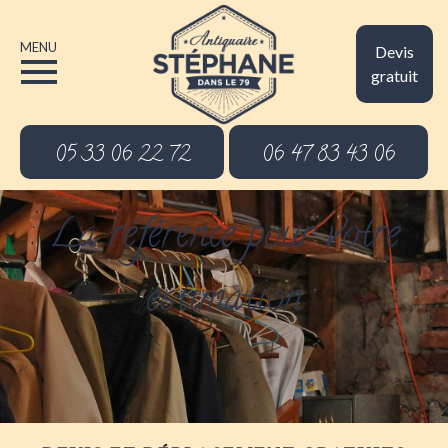
MENU
Devis
gratuit
05 33 06 22 72
06 47 83 43 06
La référence pour votre
estimation